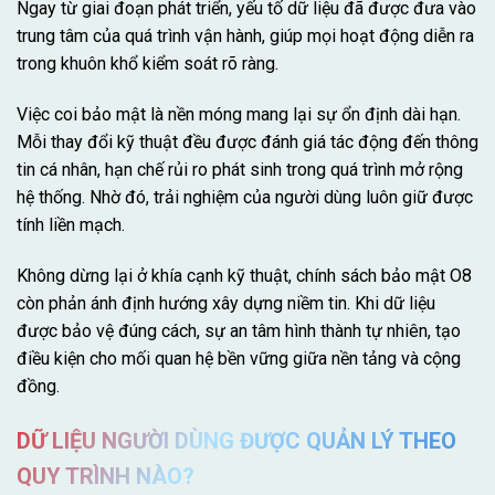
Ngay từ giai đoạn phát triển, yếu tố dữ liệu đã được đưa vào
trung tâm của quá trình vận hành, giúp mọi hoạt động diễn ra
trong khuôn khổ kiểm soát rõ ràng.
Việc coi bảo mật là nền móng mang lại sự ổn định dài hạn.
Mỗi thay đổi kỹ thuật đều được đánh giá tác động đến thông
tin cá nhân, hạn chế rủi ro phát sinh trong quá trình mở rộng
hệ thống. Nhờ đó, trải nghiệm của người dùng luôn giữ được
tính liền mạch.
Không dừng lại ở khía cạnh kỹ thuật, chính sách bảo mật O8
còn phản ánh định hướng xây dựng niềm tin. Khi dữ liệu
được bảo vệ đúng cách, sự an tâm hình thành tự nhiên, tạo
điều kiện cho mối quan hệ bền vững giữa nền tảng và cộng
đồng.
DỮ LIỆU NGƯỜI DÙNG ĐƯỢC QUẢN LÝ THEO
QUY TRÌNH NÀO?