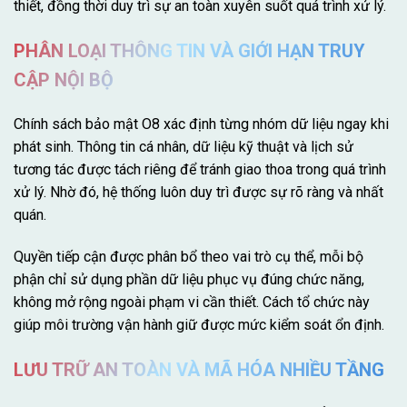
thiết, đồng thời duy trì sự an toàn xuyên suốt quá trình xử lý.
PHÂN LOẠI THÔNG TIN VÀ GIỚI HẠN TRUY
CẬP NỘI BỘ
Chính sách bảo mật O8 xác định từng nhóm dữ liệu ngay khi
phát sinh. Thông tin cá nhân, dữ liệu kỹ thuật và lịch sử
tương tác được tách riêng để tránh giao thoa trong quá trình
xử lý. Nhờ đó, hệ thống luôn duy trì được sự rõ ràng và nhất
quán.
Quyền tiếp cận được phân bổ theo vai trò cụ thể, mỗi bộ
phận chỉ sử dụng phần dữ liệu phục vụ đúng chức năng,
không mở rộng ngoài phạm vi cần thiết. Cách tổ chức này
giúp môi trường vận hành giữ được mức kiểm soát ổn định.
LƯU TRỮ AN TOÀN VÀ MÃ HÓA NHIỀU TẦNG