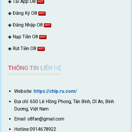
◈ Tải App O8
◈ Đăng Ký O8
◈ Đăng Nhập O8
◈ Nạp Tiền O8
◈ Rút Tiền O8
THÔNG TIN LIÊN HỆ
Website:
https://chip.ru.com/
Địa chỉ: 650 Lê Hồng Phong, Tân Bình, Dĩ An, Bình
Dương, Việt Nam
Email:
o8fan@gmail.com
Hotline:0914678922