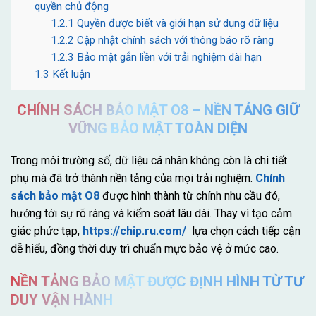
quyền chủ động
1.2.1
Quyền được biết và giới hạn sử dụng dữ liệu
1.2.2
Cập nhật chính sách với thông báo rõ ràng
1.2.3
Bảo mật gắn liền với trải nghiệm dài hạn
1.3
Kết luận
CHÍNH SÁCH BẢO MẬT O8 – NỀN TẢNG GIỮ
VỮNG BẢO MẬT TOÀN DIỆN
Trong môi trường số, dữ liệu cá nhân không còn là chi tiết
phụ mà đã trở thành nền tảng của mọi trải nghiệm.
Chính
sách bảo mật O8
được hình thành từ chính nhu cầu đó,
hướng tới sự rõ ràng và kiểm soát lâu dài. Thay vì tạo cảm
giác phức tạp,
https://chip.ru.com/
lựa chọn cách tiếp cận
dễ hiểu, đồng thời duy trì chuẩn mực bảo vệ ở mức cao.
NỀN TẢNG BẢO MẬT ĐƯỢC ĐỊNH HÌNH TỪ TƯ
DUY VẬN HÀNH