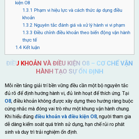
kiện O8
1.3.1
Phạm vi hiệu lực và cách thức áp dụng điều
khoản
1.3.2
Nguyên tắc đánh giá và xử lý hành vi vi phạm
1.3.3
Điều chỉnh điều khoản theo biến động vận hành
thực tế
1.4
Kết luận
ĐIỀU KHOẢN VÀ ĐIỀU KIỆN O8 – CƠ CHẾ VẬN
HÀNH TẠO SỰ ỔN ĐỊNH
Mỗi nền tảng giải trí bền vững đều cần một bộ nguyên tắc
đủ rõ để định hướng hành vi, đủ linh hoạt để thích ứng. Tại
O8
, điều khoản không được xây dựng theo hướng ràng buộc
cứng nhắc mà đóng vai trò như một khung vận hành chung.
Khi hiểu đúng
điều khoản và điều kiện O8
, người tham gia
dễ dàng kiểm soát quá trình sử dụng, hạn chế rủi ro phát
sinh và duy trì trải nghiệm ổn định.