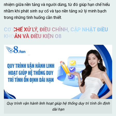
nhiệm giữa nền tảng và người dùng, từ đó giúp hạn chế hiểu
nhầm khi phát sinh sự cố và tạo nền tảng xử lý minh bạch
trong những tình huống cần thiết.
CƠ CHẾ XỬ LÝ, ĐIỀU CHỈNH, CẬP NHẬT ĐIỀU
KHOẢN VÀ ĐIỀU KIỆN O8
Quy trình vận hành linh hoạt giúp hệ thống duy trì tính ổn định
dài hạn