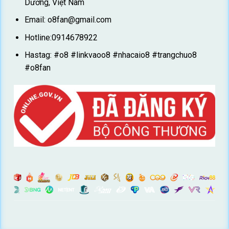
Dương, Việt Nam
Email:
o8fan@gmail.com
Hotline:0914678922
Hastag: #o8 #linkvaoo8 #nhacaio8 #trangchuo8
#o8fan