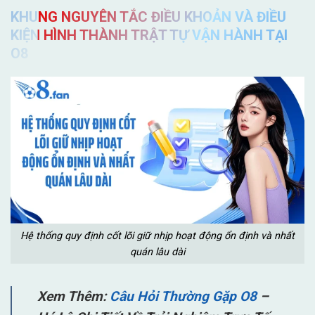
KHUNG NGUYÊN TẮC ĐIỀU KHOẢN VÀ ĐIỀU
KIỆN HÌNH THÀNH TRẬT TỰ VẬN HÀNH TẠI
O8
Hệ thống quy định cốt lõi giữ nhịp hoạt động ổn định và nhất
quán lâu dài
Xem Thêm:
Câu Hỏi Thường Gặp O8
–