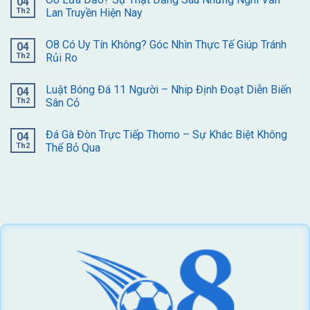
04
Th2
Lan Truyền Hiện Nay
O8 Có Uy Tín Không? Góc Nhìn Thực Tế Giúp Tránh
04
Th2
Rủi Ro
Luật Bóng Đá 11 Người – Nhip Định Đoạt Diễn Biến
04
Th2
Sân Cỏ
Đá Gà Đòn Trực Tiếp Thomo – Sự Khác Biệt Không
04
Th2
Thể Bỏ Qua