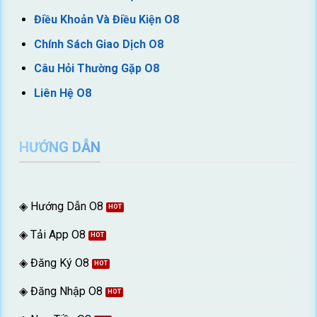
Điều Khoản Và Điều Kiện O8
Chính Sách Giao Dịch O8
Câu Hỏi Thường Gặp O8
Liên Hệ O8
HƯỚNG DẪN
◈ Hướng Dẫn O8
◈ Tải App O8
◈ Đăng Ký O8
◈ Đăng Nhập O8