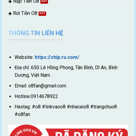
◈ Nạp Tiền O8
◈ Rút Tiền O8
THÔNG TIN LIÊN HỆ
Website:
https://chip.ru.com/
Địa chỉ: 650 Lê Hồng Phong, Tân Bình, Dĩ An, Bình
Dương, Việt Nam
Email:
o8fan@gmail.com
Hotline:0914678922
Hastag: #o8 #linkvaoo8 #nhacaio8 #trangchuo8
#o8fan