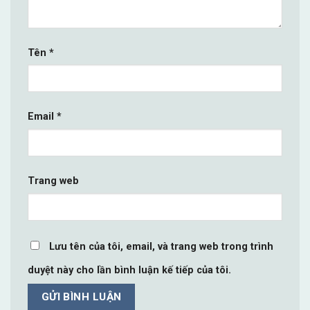
Tên
*
Email
*
Trang web
Lưu tên của tôi, email, và trang web trong trình
duyệt này cho lần bình luận kế tiếp của tôi.