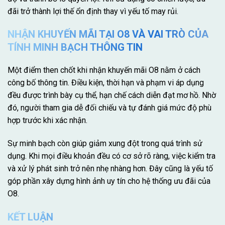
đãi trở thành lợi thế ổn định thay vì yếu tố may rủi.
NHẬN KHUYẾN MÃI TẠI O8 VÀ VAI TRÒ CỦA
TÍNH MINH BẠCH THÔNG TIN
Một điểm then chốt khi nhận khuyến mãi O8 nằm ở cách
công bố thông tin. Điều kiện, thời hạn và phạm vi áp dụng
đều được trình bày cụ thể, hạn chế cách diễn đạt mơ hồ. Nhờ
đó, người tham gia dễ đối chiếu và tự đánh giá mức độ phù
hợp trước khi xác nhận.
Sự minh bạch còn giúp giảm xung đột trong quá trình sử
dụng. Khi mọi điều khoản đều có cơ sở rõ ràng, việc kiểm tra
và xử lý phát sinh trở nên nhẹ nhàng hơn. Đây cũng là yếu tố
góp phần xây dựng hình ảnh uy tín cho hệ thống ưu đãi của
O8.
KẾT LUẬN