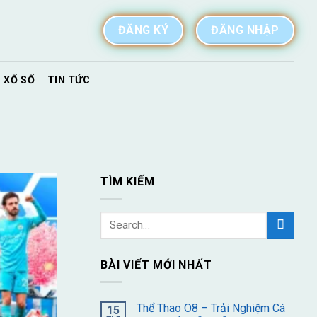
ĐĂNG KÝ
ĐĂNG NHẬP
XỔ SỐ
TIN TỨC
TÌM KIẾM
BÀI VIẾT MỚI NHẤT
Thể Thao O8 – Trải Nghiệm Cá
15