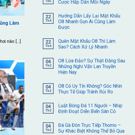
Th5
Cược Hấp Dẫn Mỗi Ngày
Hướng Dẫn Lấy Lại Mật Khẩu
22
Th4
O8 Nhanh Gọn Ai Cũng Làm
Cũng Làm
Được
Quên Mật Khẩu O8 Thì Làm
i nào [...]
22
Th4
Sao? Cách Xử Lý Nhanh
O8 Lừa Đảo? Sự Thật Đằng Sau
04
Th2
Những Nghi Vấn Lan Truyền
Hiện Nay
O8 Có Uy Tín Không? Góc Nhìn
04
Th2
Thực Tế Giúp Tránh Rủi Ro
Luật Bóng Đá 11 Người – Nhip
04
Th2
Định Đoạt Diễn Biến Sân Cỏ
Đá Gà Đòn Trực Tiếp Thomo –
04
Th2
Sự Khác Biệt Không Thể Bỏ Qua