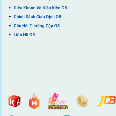
Điều Khoản Và Điều Kiện O8
Chính Sách Giao Dịch O8
Câu Hỏi Thường Gặp O8
Liên Hệ O8