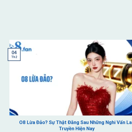
04
Th2
O8 Lừa Đảo? Sự Thật Đằng Sau Những Nghi Vấn La
Truyền Hiện Nay