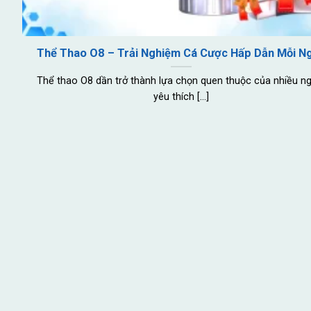
Thể Thao O8 – Trải Nghiệm Cá Cược Hấp Dẫn Mỗi N
Thể thao O8 dần trở thành lựa chọn quen thuộc của nhiều n
yêu thích [...]