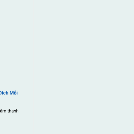
Đích Mỗi
y âm thanh