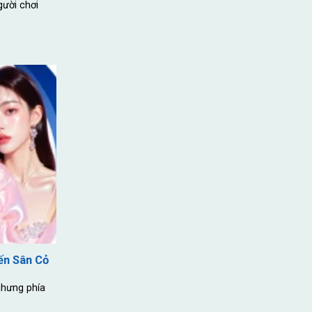
gười chơi
ến Sân Cỏ
nhưng phía