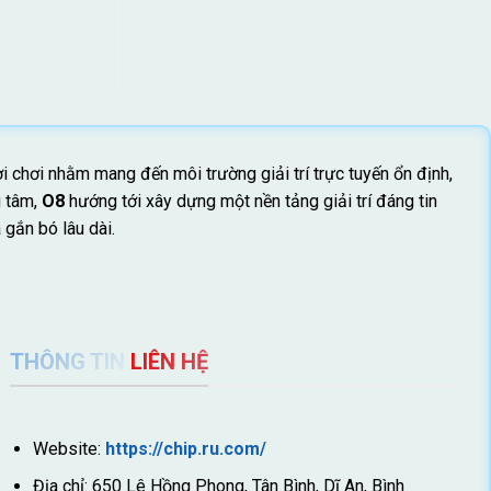
 chơi nhằm mang đến môi trường giải trí trực tuyến ổn định,
g tâm,
O8
hướng tới xây dựng một nền tảng giải trí đáng tin
 gắn bó lâu dài.
THÔNG TIN LIÊN HỆ
Website:
https://chip.ru.com/
Địa chỉ: 650 Lê Hồng Phong, Tân Bình, Dĩ An, Bình