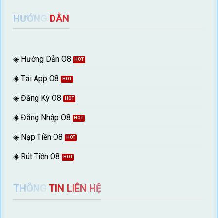
HƯỚNG DẪN
◈ Hướng Dẫn O8
◈ Tải App O8
◈ Đăng Ký O8
◈ Đăng Nhập O8
◈ Nạp Tiền O8
◈ Rút Tiền O8
THÔNG TIN LIÊN HỆ