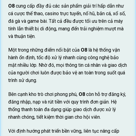
O8
cung cấp đầy đủ các sản phẩm giải trí hấp dẫn như
cá cược thể thao, casino trực tuyến, nổ hũ, bắn cá, xổ số,
đá gà và game bài. Tất cả đều được tối ưu trên cả máy
tính lẫn thiết bị di động, mang đến trải nghiệm mượt mà
và thuận tiện.
Một trong những điểm nổi bật của
O8
là hệ thống vận
hành ổn định, tốc độ xử lý nhanh cùng công nghệ bảo
mật nhiều lớp. Nhờ đó, mọi thông tin cá nhân và giao dịch
của người chơi luôn được bảo vệ an toàn trong suốt quá
trình sử dụng.
Bên cạnh kho trò chơi phong phú,
O8
còn hỗ trợ đăng ký,
đăng nhập, nạp và rút tiền với quy trình đơn giản. Hệ
thống thanh toán đa dạng giúp giao dịch được xử lý
nhanh chóng, tiết kiệm thời gian cho hội viên.
Với định hướng phát triển bền vững, liên tục nâng cấp