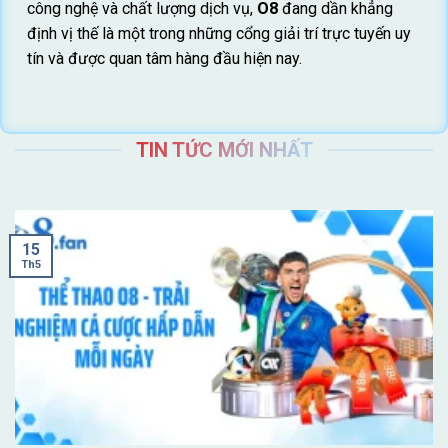
công nghệ và chất lượng dịch vụ,
O8
đang dần khẳng
định vị thế là một trong những cổng giải trí trực tuyến uy
tín và được quan tâm hàng đầu hiện nay.
TIN TỨC MỚI NHẤT
15
Th5