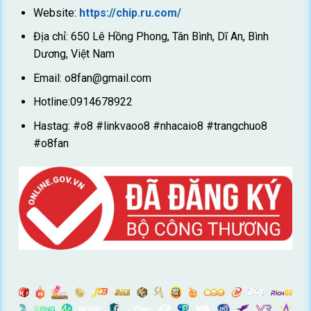
Website:
https://chip.ru.com/
Địa chỉ: 650 Lê Hồng Phong, Tân Bình, Dĩ An, Bình
Dương, Việt Nam
Email:
o8fan@gmail.com
Hotline:0914678922
Hastag: #o8 #linkvaoo8 #nhacaio8 #trangchuo8
#o8fan