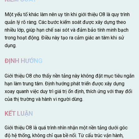
Một yếu tố khác làm nên uy tín khi giới thiệu O8 là quy trình
quản lý rõ ràng. Các bước kiểm soát được xây dựng theo
nhiều lớp, giúp hạn chế sai sót và đảm bảo tính minh bạch
trong hoạt động. Điều này tạo ra cảm giác an tâm khi sử
dụng.
ĐỊNH HƯỚNG
Giới thiệu O8 cho thấy nền tảng này không đặt mục tiêu ngắn
hạn làm trung tâm. Định hướng phát triển được xây dựng
xoay quanh việc duy trì giá trị ổn định, thích ứng với thay đổi
của thị trường và hành vi người dùng.
KẾT LUẬN
Giới thiệu O8 là quá trình nhìn nhận một nền tảng dưới góc
độ hệ thống, không chỉ qua bề nổi. Từ cấu trúc vận hành,