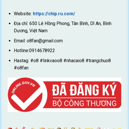
Website:
https://chip.ru.com/
Địa chỉ: 650 Lê Hồng Phong, Tân Bình, Dĩ An, Bình
Dương, Việt Nam
Email:
o8fan@gmail.com
Hotline:0914678922
Hastag: #o8 #linkvaoo8 #nhacaio8 #trangchuo8
#o8fan