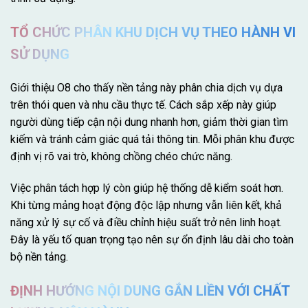
TỔ CHỨC PHÂN KHU DỊCH VỤ THEO HÀNH VI
SỬ DỤNG
Giới thiệu O8 cho thấy nền tảng này phân chia dịch vụ dựa
trên thói quen và nhu cầu thực tế. Cách sắp xếp này giúp
người dùng tiếp cận nội dung nhanh hơn, giảm thời gian tìm
kiếm và tránh cảm giác quá tải thông tin. Mỗi phân khu được
định vị rõ vai trò, không chồng chéo chức năng.
Việc phân tách hợp lý còn giúp hệ thống dễ kiểm soát hơn.
Khi từng mảng hoạt động độc lập nhưng vẫn liên kết, khả
năng xử lý sự cố và điều chỉnh hiệu suất trở nên linh hoạt.
Đây là yếu tố quan trọng tạo nên sự ổn định lâu dài cho toàn
bộ nền tảng.
ĐỊNH HƯỚNG NỘI DUNG GẮN LIỀN VỚI CHẤT