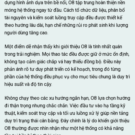
dựng hình ảnh dựa trên bề nổi, O8 tập trung hoàn thiện nền
móng hệ thống ngay từ đầu. Cách tổ chức dữ liệu, phân bổ
tài nguyên và kiểm soát luồng truy cập đều được thiết kế
theo hướng lâu dài, hạn chế những rủi ro phát sinh khi lượng
người dùng tăng cao.
Một điểm dễ nhận thấy khi giới thiệu O8 là tính nhất quán
trong trải nghiệm. Mọi thao tác đều được giữ ở mức ổn định,
không tạo cảm giác chắp vá hay thiếu đồng bộ. Điều này
phản ánh rõ tư duy phát triển có kế hoạch, trong đó từng
phần của hệ thống đều phục vụ cho mục tiêu chung là duy trì
hiệu suất và độ tin cậy.
Không chạy theo các xu hướng ngắn hạn, O8 lựa chọn hướng
đi thận trọng nhưng chắc chắn. Việc đầu tư vào hạ tầng kỹ
thuật, kiểm soát truy cập và tối ưu luồng xử lý giúp nền tảng
duy trì trạng thái cân bằng. Đây chính là lý do khiến giới thiệu
O8 thường được nhìn nhận như một hệ thống có khả năng