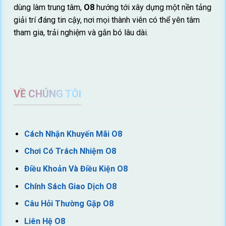
dùng làm trung tâm,
O8
hướng tới xây dựng một nền tảng
giải trí đáng tin cậy, nơi mọi thành viên có thể yên tâm
tham gia, trải nghiệm và gắn bó lâu dài.
VỀ CHÚNG TÔI
Cách Nhận Khuyến Mãi O8
Chơi Có Trách Nhiệm O8
Điều Khoản Và Điều Kiện O8
Chính Sách Giao Dịch O8
Câu Hỏi Thường Gặp O8
Liên Hệ O8