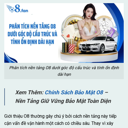
Phân tích nền tảng O8 dưới góc độ cấu trúc và tính ổn định
dài hạn
Xem Thêm:
Chính Sách Bảo Mật O8
–
Nền Tảng Giữ Vững Bảo Mật Toàn Diện
Giới thiệu O8 thường gây chú ý bởi cách nền tảng này tiếp
cận vấn đề vận hành một cách có chiều sâu. Thay vì xây