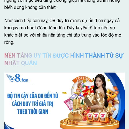
ngang với mục tiêu tăng trưởng, giúp hệ thống tránh những
biến động không cần thiết.
Nhờ cách tiếp cận này, O8 duy trì được sự ổn định ngay cả
khi quy mô hoạt động tăng lên. Đây là yếu tố tạo nên sự
khác biệt so với nhiều nền tảng chỉ tập trung vào tốc độ mở
rộng.
NỀN TẢNG UY TÍN ĐƯỢC HÌNH THÀNH TỪ SỰ
NHẤT QUÁN