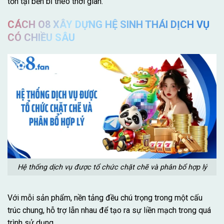
tồn tại bền bỉ theo thời gian.
CÁCH O8 XÂY DỰNG HỆ SINH THÁI DỊCH VỤ
CÓ CHIỀU SÂU
Hệ thống dịch vụ được tổ chức chặt chẽ và phân bổ hợp lý
Với mỗi sản phẩm, nền tảng đều chú trọng trong một cấu
trúc chung, hỗ trợ lẫn nhau để tạo ra sự liền mạch trong quá
trình sử dụng.