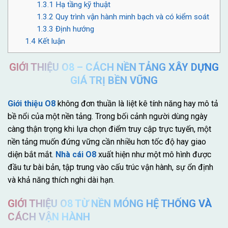
1.3.1
Hạ tầng kỹ thuật
1.3.2
Quy trình vận hành minh bạch và có kiểm soát
1.3.3
Định hướng
1.4
Kết luận
GIỚI THIỆU O8 – CÁCH NỀN TẢNG XÂY DỰNG
GIÁ TRỊ BỀN VỮNG
Giới thiệu O8
không đơn thuần là liệt kê tính năng hay mô tả
bề nổi của một nền tảng. Trong bối cảnh người dùng ngày
càng thận trọng khi lựa chọn điểm truy cập trực tuyến, một
nền tảng muốn đứng vững cần nhiều hơn tốc độ hay giao
diện bắt mắt.
Nhà cái O8
xuất hiện như một mô hình được
đầu tư bài bản, tập trung vào cấu trúc vận hành, sự ổn định
và khả năng thích nghi dài hạn.
GIỚI THIỆU O8 TỪ NỀN MÓNG HỆ THỐNG VÀ
CÁCH VẬN HÀNH