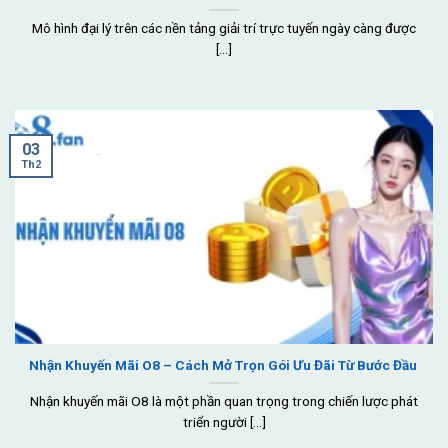
Mô hình đại lý trên các nền tảng giải trí trực tuyến ngày càng được
[...]
03
Th2
Nhận Khuyến Mãi O8 – Cách Mở Trọn Gói Ưu Đãi Từ Bước Đầu
Nhận khuyến mãi O8 là một phần quan trọng trong chiến lược phát
triển người [...]