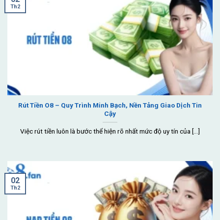
Th2
Rút Tiền O8 – Quy Trình Minh Bạch, Nền Tảng Giao Dịch Tin
Cậy
Việc rút tiền luôn là bước thể hiện rõ nhất mức độ uy tín của [...]
02
Th2