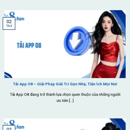
02
Th2
Tải App O8 – Giải Pháp Giải Trí Gọn Nhẹ, Tiện Ích Mọi Nơi
Tải App O8 đang trở thành lựa chọn quen thuộc của những người
ưu tiên [...]
02