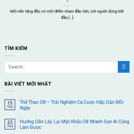
1
Mỗi nền tảng đều có một điểm chạm đầu tiên, nơi người dùng bắt
đầu [...]
TÌM KIẾM
BÀI VIẾT MỚI NHẤT
Thể Thao O8 – Trải Nghiệm Cá Cược Hấp Dẫn Mỗi
15
Th5
Ngày
Hướng Dẫn Lấy Lại Mật Khẩu O8 Nhanh Gọn Ai Cũng
22
Th4
Làm Được