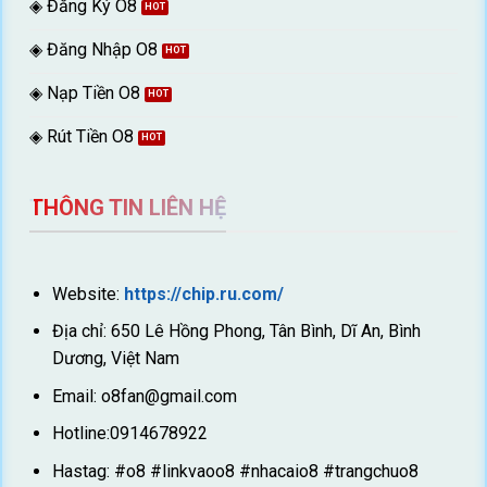
◈ Đăng Ký O8
◈ Đăng Nhập O8
◈ Nạp Tiền O8
◈ Rút Tiền O8
THÔNG TIN LIÊN HỆ
Website:
https://chip.ru.com/
Địa chỉ: 650 Lê Hồng Phong, Tân Bình, Dĩ An, Bình
Dương, Việt Nam
Email:
o8fan@gmail.com
Hotline:0914678922
Hastag: #o8 #linkvaoo8 #nhacaio8 #trangchuo8