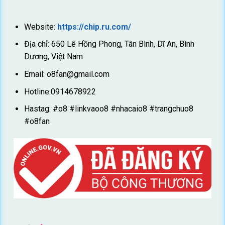
Website:
https://chip.ru.com/
Địa chỉ: 650 Lê Hồng Phong, Tân Bình, Dĩ An, Bình
Dương, Việt Nam
Email:
o8fan@gmail.com
Hotline:0914678922
Hastag: #o8 #linkvaoo8 #nhacaio8 #trangchuo8
#o8fan