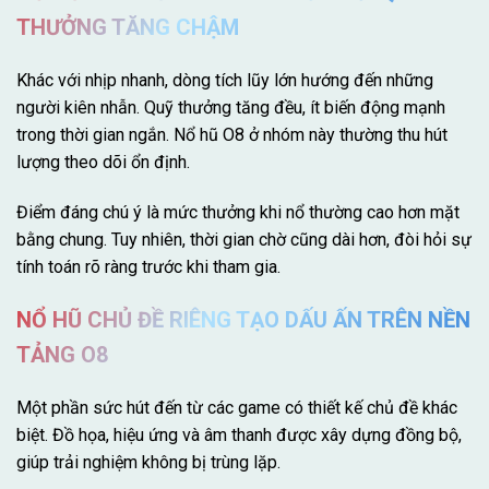
THƯỞNG TĂNG CHẬM
Khác với nhịp nhanh, dòng tích lũy lớn hướng đến những
người kiên nhẫn. Quỹ thưởng tăng đều, ít biến động mạnh
trong thời gian ngắn. Nổ hũ O8 ở nhóm này thường thu hút
lượng theo dõi ổn định.
Điểm đáng chú ý là mức thưởng khi nổ thường cao hơn mặt
bằng chung. Tuy nhiên, thời gian chờ cũng dài hơn, đòi hỏi sự
tính toán rõ ràng trước khi tham gia.
NỔ HŨ CHỦ ĐỀ RIÊNG TẠO DẤU ẤN TRÊN NỀN
TẢNG O8
Một phần sức hút đến từ các game có thiết kế chủ đề khác
biệt. Đồ họa, hiệu ứng và âm thanh được xây dựng đồng bộ,
giúp trải nghiệm không bị trùng lặp.