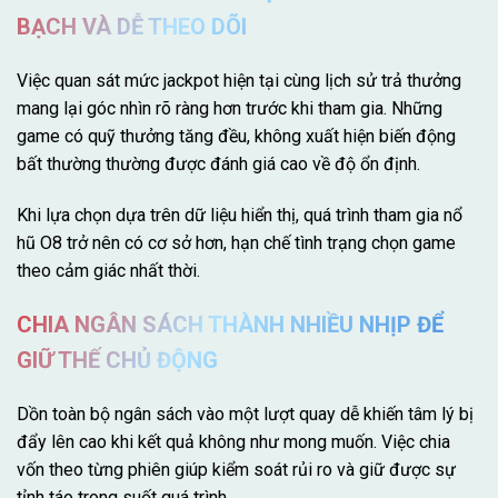
BẠCH VÀ DỄ THEO DÕI
Việc quan sát mức jackpot hiện tại cùng lịch sử trả thưởng
mang lại góc nhìn rõ ràng hơn trước khi tham gia. Những
game có quỹ thưởng tăng đều, không xuất hiện biến động
bất thường thường được đánh giá cao về độ ổn định.
Khi lựa chọn dựa trên dữ liệu hiển thị, quá trình tham gia nổ
hũ O8 trở nên có cơ sở hơn, hạn chế tình trạng chọn game
theo cảm giác nhất thời.
CHIA NGÂN SÁCH THÀNH NHIỀU NHỊP ĐỂ
GIỮ THẾ CHỦ ĐỘNG
Dồn toàn bộ ngân sách vào một lượt quay dễ khiến tâm lý bị
đẩy lên cao khi kết quả không như mong muốn. Việc chia
vốn theo từng phiên giúp kiểm soát rủi ro và giữ được sự
tỉnh táo trong suốt quá trình.