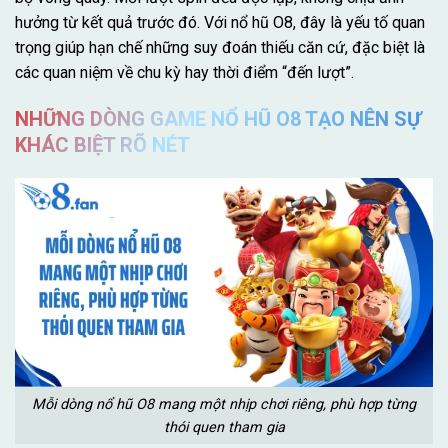
hưởng từ kết quả trước đó. Với nổ hũ O8, đây là yếu tố quan
trọng giúp hạn chế những suy đoán thiếu căn cứ, đặc biệt là
các quan niệm về chu kỳ hay thời điểm “đến lượt”.
NHỮNG DÒNG GAME NỔ HŨ O8 TẠO NÊN SỰ
KHÁC BIỆT RÕ NÉT
Mỗi dòng nổ hũ O8 mang một nhịp chơi riêng, phù hợp từng
thói quen tham gia