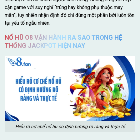
cận game với suy nghĩ “trúng hay không phụ thuộc may
mắn”, tuy nhiên nhận định đó chỉ đúng một phần bởi luôn tồn
tại yếu tố ngẫu nhiên.
NỔ HŨ O8 VẬN HÀNH RA SAO TRONG HỆ
THỐNG JACKPOT HIỆN NAY
Hiểu rõ cơ chế nổ hũ có định hướng rõ ràng và thực tế