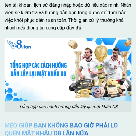
tên tài khoản, lịch sử đăng nhập hoặc dữ liệu xác minh. Nhân
viên sẽ kiểm tra và hướng dẫn bạn từng bước để đảm bảo
việc khôi phục diễn ra an toàn. Thời gian xử lý thường khá
nhanh nếu thông tin cung cấp đầy đủ.
Tổng hợp các cách hướng dẫn lấy lại mật khẩu O8
MẸO GIÚP BẠN KHÔNG BAO GIỜ PHẢI LO
QUÊN MẬT KHẨU O8 LẦN NỮA