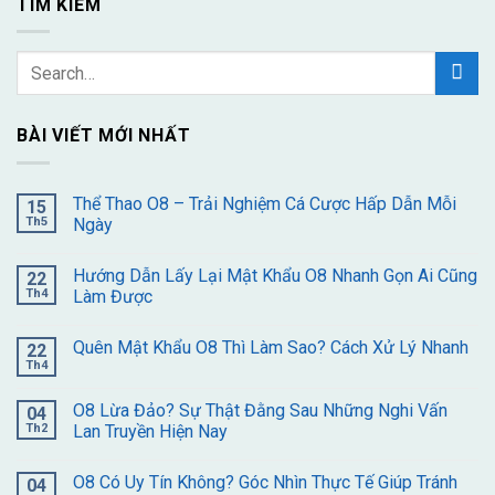
TÌM KIẾM
BÀI VIẾT MỚI NHẤT
Thể Thao O8 – Trải Nghiệm Cá Cược Hấp Dẫn Mỗi
15
Th5
Ngày
Hướng Dẫn Lấy Lại Mật Khẩu O8 Nhanh Gọn Ai Cũng
22
Th4
Làm Được
Quên Mật Khẩu O8 Thì Làm Sao? Cách Xử Lý Nhanh
22
Th4
O8 Lừa Đảo? Sự Thật Đằng Sau Những Nghi Vấn
04
Th2
Lan Truyền Hiện Nay
O8 Có Uy Tín Không? Góc Nhìn Thực Tế Giúp Tránh
04