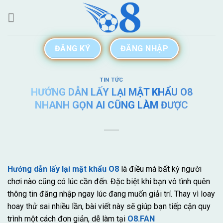
Skip
to
content
ĐĂNG KÝ
ĐĂNG NHẬP
TIN TỨC
HƯỚNG DẪN LẤY LẠI MẬT KHẨU O8
NHANH GỌN AI CŨNG LÀM ĐƯỢC
Hướng dẫn lấy lại mật khẩu O8
là điều mà bất kỳ người
chơi nào cũng có lúc cần đến. Đặc biệt khi bạn vô tình quên
thông tin đăng nhập ngay lúc đang muốn giải trí. Thay vì loay
hoay thử sai nhiều lần, bài viết này sẽ giúp bạn tiếp cận quy
trình một cách đơn giản, dễ làm tại
O8.FAN