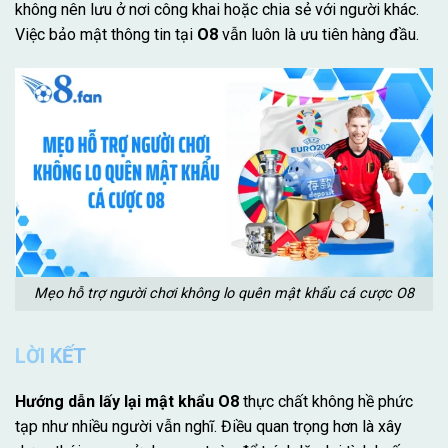
không nên lưu ở nơi công khai hoặc chia sẻ với người khác.
Việc bảo mật thông tin tại
O8
vẫn luôn là ưu tiên hàng đầu.
Mẹo hỗ trợ người chơi không lo quên mật khẩu cá cược O8
LỜI KẾT
Hướng dẫn lấy lại mật khẩu O8
thực chất không hề phức
tạp như nhiều người vẫn nghĩ. Điều quan trọng hơn là xây