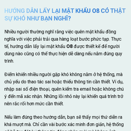
HƯỚNG DẪN LẤY LẠI MẬT KHẨU O8 CÓ THẬT
SỰ KHÓ NHƯ BẠN NGHĨ?
Nhiều người thường nghĩ rằng việc quên mật khẩu đồng
nghĩa với việc phải trải qua hàng loạt bước phức tạp. Thực
tế, hướng dẫn lấy lại mật khẩu
O8
được thiết kế để người
dùng nào cũng có thể thực hiện dễ dàng nếu nắm đúng quy
trình.
Điểm khiến nhiều người gặp khó không nằm ở hệ thống, mà
chủ yếu do thao tác sai hoặc thiếu thông tin cần thiết. Ví dụ,
nhập sai số điện thoại, quên kiểm tra email hoặc không chú
ý đến mã xác nhận. Những lỗi nhỏ này lại khiến quá trình trở
nên rắc rối hơn mức cần thiết.
Nếu làm đúng theo hướng dẫn, bạn sẽ thấy mọi thứ diễn ra
khá mượt mà. Chỉ cần vài bước xác minh đơn giản, hệ thống