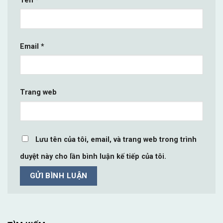
Tên
*
Email
*
Trang web
Lưu tên của tôi, email, và trang web trong trình
duyệt này cho lần bình luận kế tiếp của tôi.