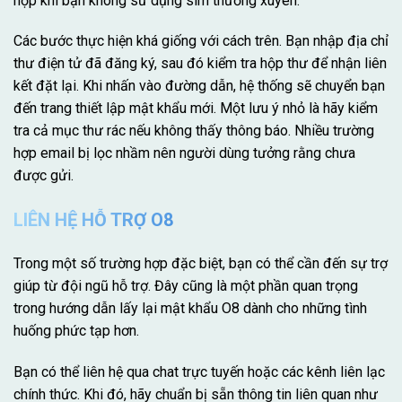
hợp khi bạn không sử dụng sim thường xuyên.
Các bước thực hiện khá giống với cách trên. Bạn nhập địa chỉ
thư điện tử đã đăng ký, sau đó kiểm tra hộp thư để nhận liên
kết đặt lại. Khi nhấn vào đường dẫn, hệ thống sẽ chuyển bạn
đến trang thiết lập mật khẩu mới. Một lưu ý nhỏ là hãy kiểm
tra cả mục thư rác nếu không thấy thông báo. Nhiều trường
hợp email bị lọc nhầm nên người dùng tưởng rằng chưa
được gửi.
LIÊN HỆ HỖ TRỢ O8
Trong một số trường hợp đặc biệt, bạn có thể cần đến sự trợ
giúp từ đội ngũ hỗ trợ. Đây cũng là một phần quan trọng
trong hướng dẫn lấy lại mật khẩu O8 dành cho những tình
huống phức tạp hơn.
Bạn có thể liên hệ qua chat trực tuyến hoặc các kênh liên lạc
chính thức. Khi đó, hãy chuẩn bị sẵn thông tin liên quan như