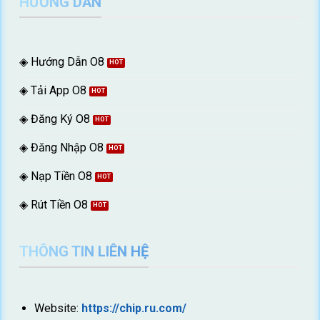
HƯỚNG DẪN
◈ Hướng Dẫn O8
◈ Tải App O8
◈ Đăng Ký O8
◈ Đăng Nhập O8
◈ Nạp Tiền O8
◈ Rút Tiền O8
THÔNG TIN LIÊN HỆ
Website:
https://chip.ru.com/