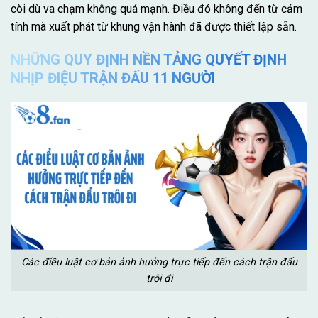
còi dù va chạm không quá mạnh. Điều đó không đến từ cảm
tính mà xuất phát từ khung vận hành đã được thiết lập sẵn.
NHỮNG QUY ĐỊNH NỀN TẢNG QUYẾT ĐỊNH
NHỊP ĐIỆU TRẬN ĐẤU 11 NGƯỜI
Các điều luật cơ bản ảnh hưởng trực tiếp đến cách trận đấu
trôi đi