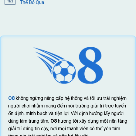
Th2
Thể Bỏ Qua
O8
không ngừng nâng cấp hệ thống và tối ưu trải nghiệm
người chơi nhằm mang đến môi trường giải trí trực tuyến
ổn định, minh bạch và tiện lợi. Với định hướng lấy người
dùng làm trung tâm,
O8
hướng tới xây dựng một nền tảng
giải trí đáng tin cậy, nơi mọi thành viên có thể yên tâm