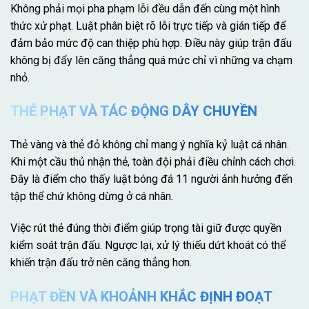
Không phải mọi pha phạm lỗi đều dẫn đến cùng một hình
thức xử phạt. Luật phân biệt rõ lỗi trực tiếp và gián tiếp để
đảm bảo mức độ can thiệp phù hợp. Điều này giúp trận đấu
không bị đẩy lên căng thẳng quá mức chỉ vì những va chạm
nhỏ.
THẺ PHẠT VÀ TÁC ĐỘNG DÂY CHUYỀN
Thẻ vàng và thẻ đỏ không chỉ mang ý nghĩa kỷ luật cá nhân.
Khi một cầu thủ nhận thẻ, toàn đội phải điều chỉnh cách chơi.
Đây là điểm cho thấy luật bóng đá 11 người ảnh hưởng đến
tập thể chứ không dừng ở cá nhân.
Việc rút thẻ đúng thời điểm giúp trọng tài giữ được quyền
kiểm soát trận đấu. Ngược lại, xử lý thiếu dứt khoát có thể
khiến trận đấu trở nên căng thẳng hơn.
PHẠT ĐỀN VÀ KHOẢNH KHẮC ĐỊNH ĐOẠT