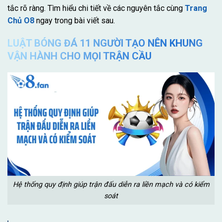
tắc rõ ràng. Tìm hiểu chi tiết về các nguyên tắc cùng
Trang
Chủ O8
ngay trong bài viết sau.
LUẬT BÓNG ĐÁ 11 NGƯỜI TẠO NÊN KHUNG
VẬN HÀNH CHO MỌI TRẬN CẦU
Hệ thống quy định giúp trận đấu diễn ra liền mạch và có kiểm
soát