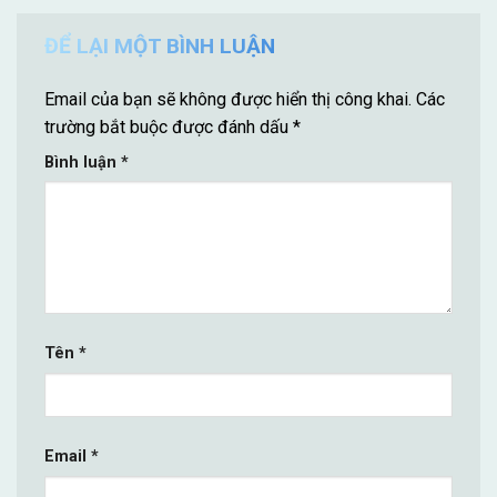
ĐỂ LẠI MỘT BÌNH LUẬN
Email của bạn sẽ không được hiển thị công khai.
Các
trường bắt buộc được đánh dấu
*
Bình luận
*
Tên
*
Email
*