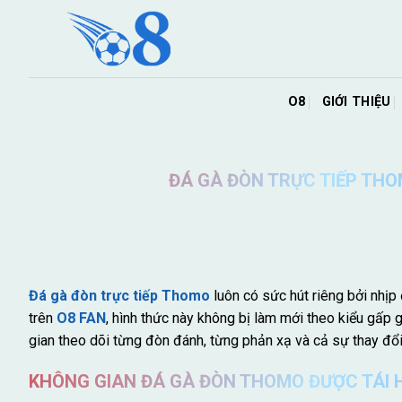
Skip
to
content
O8
GIỚI THIỆU
ĐÁ GÀ ĐÒN TRỰC TIẾP THO
Đá gà đòn trực tiếp Thomo
luôn có sức hút riêng bởi nhịp
trên
O8 FAN
, hình thức này không bị làm mới theo kiểu gấp 
gian theo dõi từng đòn đánh, từng phản xạ và cả sự thay đổi
KHÔNG GIAN ĐÁ GÀ ĐÒN THOMO ĐƯỢC TÁI H