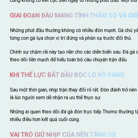
cũng không có kết cục đến ngay từ những phút đầu. Mọi thứ 
GIAI ĐOẠN ĐẦU MANG TÍNH THĂM DÒ VÀ GI
Những phút đầu thường không có nhiều đòn mạnh. Gà chủ yếu
từng con gà lựa chọn vị trí đứng và phản xạ trước đối thủ.
Chính sự chậm rãi này tạo nền cho các diễn biến sau. Đá gà
theo dõi liền mạch để hiểu toàn bộ câu chuyện trận đấu.
KHI THỂ LỰC BẮT ĐẦU BỘC LỘ RÕ RÀNG
Sau một thời gian, nhịp trận thay đổi rõ rệt. Đòn đánh trở n
là lúc người xem dễ nhận ra ưu thế thực sự.
Những ai quen theo dõi đá gà đòn trực tiếp Thomo thường tậ
nhiều điều hơn kết quả cuối cùng.
VAI TRÒ GIỮ NHỊP CỦA NỀN TẢNG O8