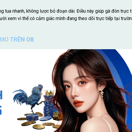
ng tua nhanh, không lược bỏ đoạn dài. Điều này giúp gà đòn trực
ười xem vì thế có cảm giác mình đang theo dõi trực tiếp tại trường
OMO TRÊN O8