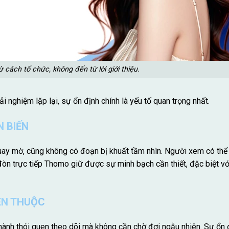
 cách tổ chức, không đến từ lời giới thiệu.
 nghiệm lặp lại, sự ổn định chính là yếu tố quan trọng nhất.
N BIẾN
uay mờ, cũng không có đoạn bị khuất tầm nhìn. Người xem có thể 
đòn trực tiếp Thomo giữ được sự minh bạch cần thiết, đặc biệt v
EN THUỘC
thành thói quen theo dõi mà không cần chờ đợi ngẫu nhiên. Sự ổn 