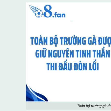
Toàn bộ trường gà đư