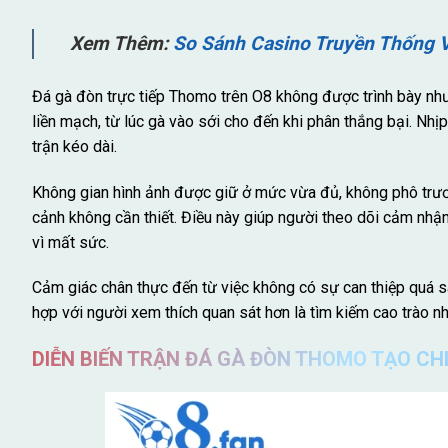
Xem Thêm:
So Sánh Casino Truyền Thống V
Đá gà đòn trực tiếp Thomo trên O8 không được trình bày nh
liền mạch, từ lúc gà vào sới cho đến khi phân thắng bại. Nh
trận kéo dài.
Không gian hình ảnh được giữ ở mức vừa đủ, không phô trươn
cảnh không cần thiết. Điều này giúp người theo dõi cảm nhậ
vì mất sức.
Cảm giác chân thực đến từ việc không có sự can thiệp quá sâ
hợp với người xem thích quan sát hơn là tìm kiếm cao trào n
DIỄN BIẾN TRẬN ĐÁ GÀ ĐÒN THOMO TẠO CHI