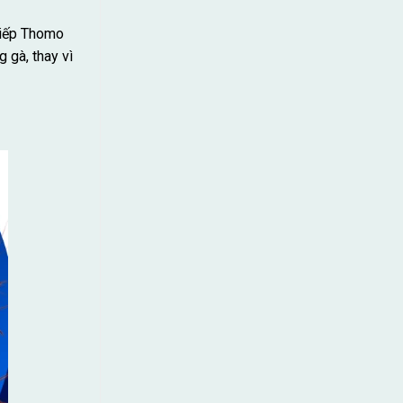
 tiếp Thomo
 gà, thay vì