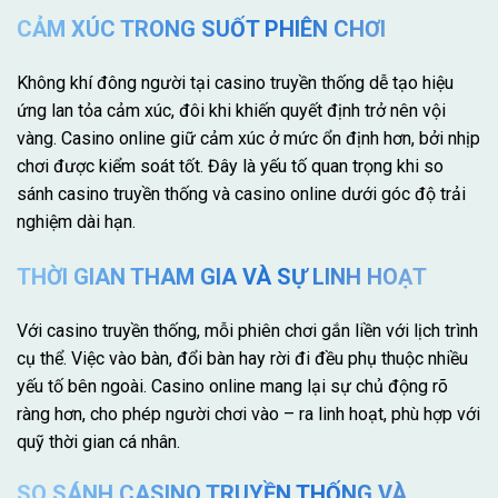
CẢM XÚC TRONG SUỐT PHIÊN CHƠI
Không khí đông người tại casino truyền thống dễ tạo hiệu
ứng lan tỏa cảm xúc, đôi khi khiến quyết định trở nên vội
vàng. Casino online giữ cảm xúc ở mức ổn định hơn, bởi nhịp
chơi được kiểm soát tốt. Đây là yếu tố quan trọng khi so
sánh casino truyền thống và casino online dưới góc độ trải
nghiệm dài hạn.
THỜI GIAN THAM GIA VÀ SỰ LINH HOẠT
Với casino truyền thống, mỗi phiên chơi gắn liền với lịch trình
cụ thể. Việc vào bàn, đổi bàn hay rời đi đều phụ thuộc nhiều
yếu tố bên ngoài. Casino online mang lại sự chủ động rõ
ràng hơn, cho phép người chơi vào – ra linh hoạt, phù hợp với
quỹ thời gian cá nhân.
SO SÁNH CASINO TRUYỀN THỐNG VÀ