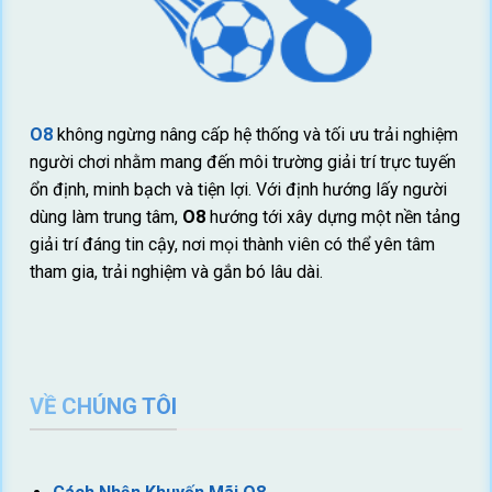
O8
không ngừng nâng cấp hệ thống và tối ưu trải nghiệm
người chơi nhằm mang đến môi trường giải trí trực tuyến
ổn định, minh bạch và tiện lợi. Với định hướng lấy người
dùng làm trung tâm,
O8
hướng tới xây dựng một nền tảng
giải trí đáng tin cậy, nơi mọi thành viên có thể yên tâm
tham gia, trải nghiệm và gắn bó lâu dài.
VỀ CHÚNG TÔI