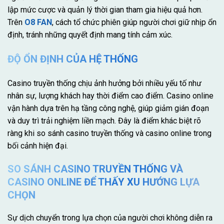
lập mức cược và quản lý thời gian tham gia hiệu quả hơn.
Trên
O8 FAN
, cách tổ chức phiên giúp người chơi giữ nhịp ổn
định, tránh những quyết định mang tính cảm xúc.
ĐỘ ỔN ĐỊNH CỦA HỆ THỐNG
Casino truyền thống chịu ảnh hưởng bởi nhiều yếu tố như
nhân sự, lượng khách hay thời điểm cao điểm. Casino online
vận hành dựa trên hạ tầng công nghệ, giúp giảm gián đoạn
và duy trì trải nghiệm liền mạch. Đây là điểm khác biệt rõ
ràng khi so sánh casino truyền thống và casino online trong
bối cảnh hiện đại.
SO SÁNH CASINO TRUYỀN THỐNG VÀ
CASINO ONLINE ĐỂ THẤY XU HƯỚNG LỰA
CHỌN
Sự dịch chuyển trong lựa chọn của người chơi không diễn ra