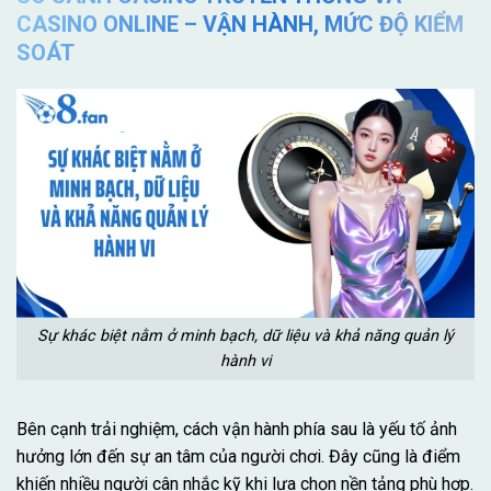
CASINO ONLINE – VẬN HÀNH, MỨC ĐỘ KIỂM
SOÁT
Sự khác biệt nằm ở minh bạch, dữ liệu và khả năng quản lý
hành vi
Bên cạnh trải nghiệm, cách vận hành phía sau là yếu tố ảnh
hưởng lớn đến sự an tâm của người chơi. Đây cũng là điểm
khiến nhiều người cân nhắc kỹ khi lựa chọn nền tảng phù hợp.