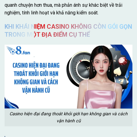
quanh chuyện hơn thua, mà phản ánh sự khác biệt về trải
nghiệm, tính linh hoạt và khả năng kiểm soát.
KHI KHÁI NIỆM CASINO KHÔNG CÒN GÓI GỌN
TRONG MỘT ĐỊA ĐIỂM CỤ THỂ
Casino hiện đại đang thoát khỏi giới hạn không gian và cách
vận hành cũ