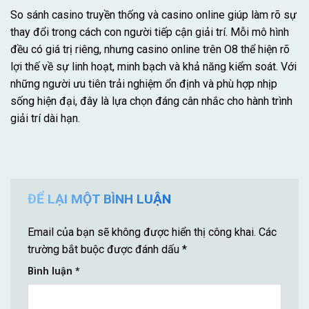
So sánh casino truyền thống và casino online giúp làm rõ sự
thay đổi trong cách con người tiếp cận giải trí. Mỗi mô hình
đều có giá trị riêng, nhưng casino online trên O8 thể hiện rõ
lợi thế về sự linh hoạt, minh bạch và khả năng kiểm soát. Với
những người ưu tiên trải nghiệm ổn định và phù hợp nhịp
sống hiện đại, đây là lựa chọn đáng cân nhắc cho hành trình
giải trí dài hạn.
ĐỂ LẠI MỘT BÌNH LUẬN
Email của bạn sẽ không được hiển thị công khai.
Các
trường bắt buộc được đánh dấu
*
Bình luận
*