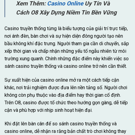
Xem Thêm:
Casino Online
Uy Tín Và
Cách O8 Xây Dựng Niềm Tin Bền Vững
Casino truyền thống từng là biểu tượng của giải trí trực tiếp,
nơi ánh đèn, bàn chơi và sự hiện diện đông người tạo nên
bầu không khí đặc trưng. Người tham gia cần di chuyển, sắp
xếp thời gian và chấp nhận những yếu tố ngẫu nhiên từ môi
trường xung quanh. Chính những đặc điểm này khiến việc so
sánh casino truyền thống và casino online trở nên cần thiết.
Sự xuất hiện của casino online mở ra một cách tiếp cận
khác, nơi trải nghiệm được đưa lên nền tảng số. Người chơi
không còn phụ thuộc vào địa điểm hay thời gian cố định.
Trên O8, casino được tổ chức theo hướng gọn gàng, dễ tiếp
cận và phù hợp với nhịp sinh hoạt hiện đại.
Khi đặt lên bàn cân để so sánh casino truyền thống và
casino online, dễ nhận ra rằng bản chất trò chơi không thay