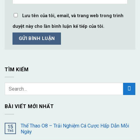
Lưu tên của tôi, email, và trang web trong trình
duyệt này cho lần bình luận kế tiếp của tôi.
TÌM KIẾM
BÀI VIẾT MỚI NHẤT
Thể Thao O8 – Trải Nghiệm Cá Cược Hấp Dẫn Mỗi
15
Th5
Ngày