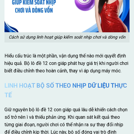
Cách sử dụng linh hoạt giúp kiểm soát nhịp chơi và dòng vốn
Hiểu cấu trúc là một phần, vận dụng thế nào mới quyết định
hiệu quả. Bộ lô đề 12 con giáp phát huy giá trị khi người chơi
biết điều chỉnh theo hoàn cảnh, thay vì áp dụng máy móc.
LINH HOẠT BỘ SỐ THEO NHỊP DỮ LIỆU THỰC
TẾ
Giữ nguyên bộ lô đề 12 con giáp quá lâu dễ khiến cách chọn
số trở nên ì và thiếu phản ứng. Khi quan sát kết quả theo
từng giai đoạn, người chơi có thể nhận ra sự thay đổi nhịp
để điều chỉnh kịp thời. Lúc này, bộ số đóng vai trò định