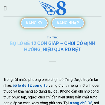
Skip
to
content
ĐĂNG KÝ
ĐĂNG NHẬP
TIN TỨC
BỘ LÔ ĐỀ 12 CON GIÁP – CHƠI CÓ ĐỊNH
HƯỚNG, HIỆU QUẢ RÕ RỆT
Trong rất nhiều phương pháp chọn số đang được truyền tai
nhau,
bộ lô đề 12 con giáp
vẫn giữ vị trí riêng nhờ tính quen
thuộc và khả năng áp dụng lâu dài. Không cần ghi nhớ công
thức phức tạp, người chơi chỉ cần hiểu đúng bản chất từng
con giáp và cách xoay vòng phù hợp. Tại
trang chủ O8
, nơi