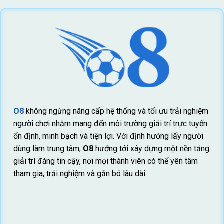
O8
không ngừng nâng cấp hệ thống và tối ưu trải nghiệm
người chơi nhằm mang đến môi trường giải trí trực tuyến
ổn định, minh bạch và tiện lợi. Với định hướng lấy người
dùng làm trung tâm,
O8
hướng tới xây dựng một nền tảng
giải trí đáng tin cậy, nơi mọi thành viên có thể yên tâm
tham gia, trải nghiệm và gắn bó lâu dài.