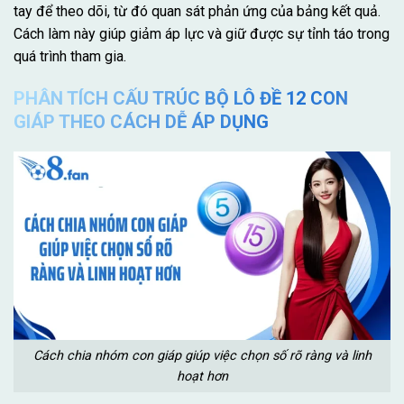
tay để theo dõi, từ đó quan sát phản ứng của bảng kết quả.
Cách làm này giúp giảm áp lực và giữ được sự tỉnh táo trong
quá trình tham gia.
PHÂN TÍCH CẤU TRÚC BỘ LÔ ĐỀ 12 CON
GIÁP THEO CÁCH DỄ ÁP DỤNG
Cách chia nhóm con giáp giúp việc chọn số rõ ràng và linh
hoạt hơn