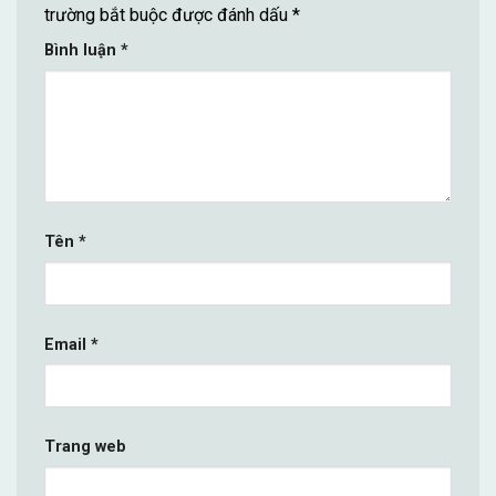
trường bắt buộc được đánh dấu
*
Bình luận
*
Tên
*
Email
*
Trang web