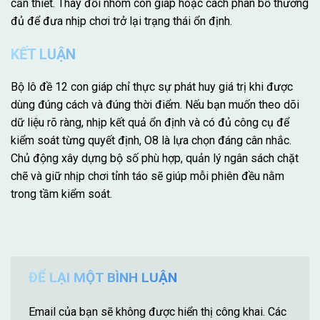
cần thiết. Thay đổi nhóm con giáp hoặc cách phân bổ thường
đủ để đưa nhịp chơi trở lại trạng thái ổn định.
KẾT LUẬN
Bộ lô đề 12 con giáp chỉ thực sự phát huy giá trị khi được
dùng đúng cách và đúng thời điểm. Nếu bạn muốn theo dõi
dữ liệu rõ ràng, nhịp kết quả ổn định và có đủ công cụ để
kiểm soát từng quyết định, O8 là lựa chọn đáng cân nhắc.
Chủ động xây dựng bộ số phù hợp, quản lý ngân sách chặt
chẽ và giữ nhịp chơi tỉnh táo sẽ giúp mỗi phiên đều nằm
trong tầm kiểm soát.
ĐỂ LẠI MỘT BÌNH LUẬN
Email của bạn sẽ không được hiển thị công khai.
Các