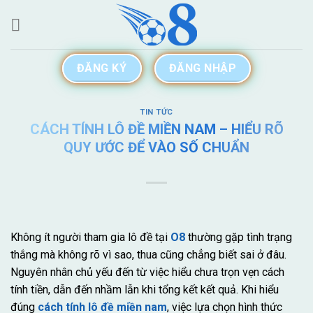
Skip
to
content
ĐĂNG KÝ
ĐĂNG NHẬP
TIN TỨC
CÁCH TÍNH LÔ ĐỀ MIỀN NAM – HIỂU RÕ
QUY ƯỚC ĐỂ VÀO SỐ CHUẨN
Không ít người tham gia lô đề tại
O8
thường gặp tình trạng
thắng mà không rõ vì sao, thua cũng chẳng biết sai ở đâu.
Nguyên nhân chủ yếu đến từ việc hiểu chưa trọn vẹn cách
tính tiền, dẫn đến nhầm lẫn khi tổng kết kết quả. Khi hiểu
đúng
cách tính lô đề miền nam
, việc lựa chọn hình thức