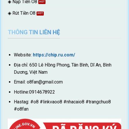
◈ Nạp Tiền O8
◈ Rút Tiền O8
THÔNG TIN LIÊN HỆ
Website:
https://chip.ru.com/
Địa chỉ: 650 Lê Hồng Phong, Tân Bình, Dĩ An, Bình
Dương, Việt Nam
Email:
o8fan@gmail.com
Hotline:0914678922
Hastag: #o8 #linkvaoo8 #nhacaio8 #trangchuo8
#o8fan