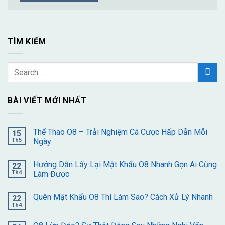
TÌM KIẾM
BÀI VIẾT MỚI NHẤT
Thể Thao O8 – Trải Nghiệm Cá Cược Hấp Dẫn Mỗi
15
Th5
Ngày
Hướng Dẫn Lấy Lại Mật Khẩu O8 Nhanh Gọn Ai Cũng
22
Th4
Làm Được
Quên Mật Khẩu O8 Thì Làm Sao? Cách Xử Lý Nhanh
22
Th4