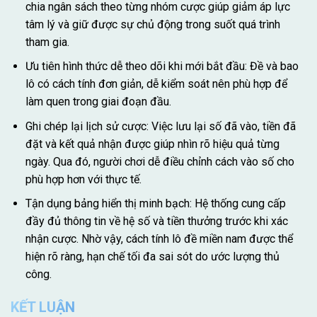
chia ngân sách theo từng nhóm cược giúp giảm áp lực
tâm lý và giữ được sự chủ động trong suốt quá trình
tham gia.
Ưu tiên hình thức dễ theo dõi khi mới bắt đầu: Đề và bao
lô có cách tính đơn giản, dễ kiểm soát nên phù hợp để
làm quen trong giai đoạn đầu.
Ghi chép lại lịch sử cược: Việc lưu lại số đã vào, tiền đã
đặt và kết quả nhận được giúp nhìn rõ hiệu quả từng
ngày. Qua đó, người chơi dễ điều chỉnh cách vào số cho
phù hợp hơn với thực tế.
Tận dụng bảng hiển thị minh bạch: Hệ thống cung cấp
đầy đủ thông tin về hệ số và tiền thưởng trước khi xác
nhận cược. Nhờ vậy, cách tính lô đề miền nam được thể
hiện rõ ràng, hạn chế tối đa sai sót do ước lượng thủ
công.
KẾT LUẬN