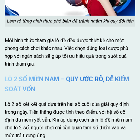
Làm rõ từng hình thức phổ biến để tránh nhầm khi quy đổi tiền
Mỗi hình thức tham gia lô đề đều được thiết kế cho một
phong cách chơi khác nhau. Việc chọn đúng loại cược phù
hợp với ngân sách sẽ giúp tối ưu hiệu quả trong suốt quá
trình tham gia.
LÔ 2 SỐ MIỀN NAM – QUY ƯỚC RÕ, DỄ KIỂM
SOÁT VỐN
Lô 2 số xét kết quả dựa trên hai số cuối của giải quy định
trong ngày. Tiền thắng được tính theo điểm, với hệ số cố
định đã niêm yết sẵn. Khi áp dụng cách tính lô đề miền nam
cho lô 2 số, người chơi chỉ cần quan tâm số điểm vào và
mức trả tương ứng.