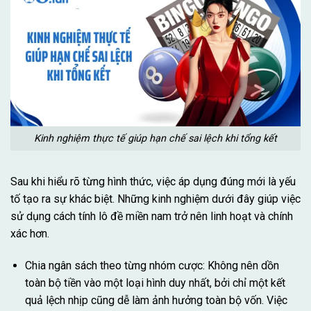
Kinh nghiệm thực tế giúp hạn chế sai lệch khi tổng kết
Sau khi hiểu rõ từng hình thức, việc áp dụng đúng mới là yếu
tố tạo ra sự khác biệt. Những kinh nghiệm dưới đây giúp việc
sử dụng cách tính lô đề miền nam trở nên linh hoạt và chính
xác hơn.
Chia ngân sách theo từng nhóm cược: Không nên dồn
toàn bộ tiền vào một loại hình duy nhất, bởi chỉ một kết
quả lệch nhịp cũng dễ làm ảnh hưởng toàn bộ vốn. Việc