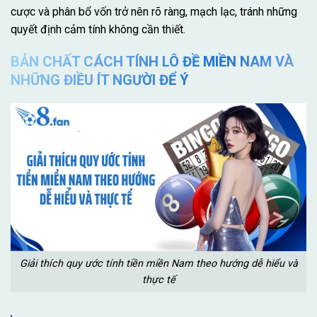
cược và phân bổ vốn trở nên rõ ràng, mạch lạc, tránh những
quyết định cảm tính không cần thiết.
BẢN CHẤT CÁCH TÍNH LÔ ĐỀ MIỀN NAM VÀ
NHỮNG ĐIỀU ÍT NGƯỜI ĐỂ Ý
Giải thích quy ước tính tiền miền Nam theo hướng dễ hiểu và
thực tế