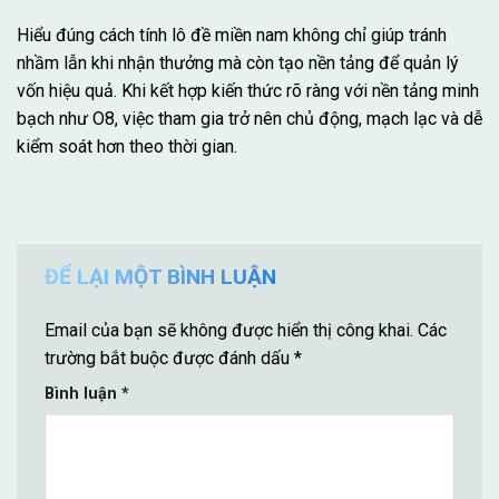
Hiểu đúng cách tính lô đề miền nam không chỉ giúp tránh
nhầm lẫn khi nhận thưởng mà còn tạo nền tảng để quản lý
vốn hiệu quả. Khi kết hợp kiến thức rõ ràng với nền tảng minh
bạch như O8, việc tham gia trở nên chủ động, mạch lạc và dễ
kiểm soát hơn theo thời gian.
ĐỂ LẠI MỘT BÌNH LUẬN
Email của bạn sẽ không được hiển thị công khai.
Các
trường bắt buộc được đánh dấu
*
Bình luận
*