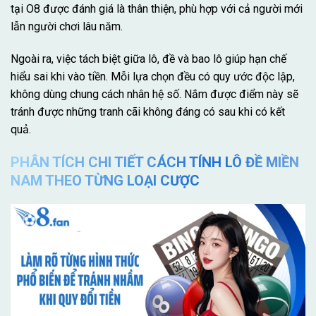
tại O8 được đánh giá là thân thiện, phù hợp với cả người mới
lẫn người chơi lâu năm.
Ngoài ra, việc tách biệt giữa lô, đề và bao lô giúp hạn chế
hiểu sai khi vào tiền. Mỗi lựa chọn đều có quy ước độc lập,
không dùng chung cách nhân hệ số. Nắm được điểm này sẽ
tránh được những tranh cãi không đáng có sau khi có kết
quả.
PHÂN TÍCH CHI TIẾT CÁCH TÍNH LÔ ĐỀ MIỀN
NAM THEO TỪNG LOẠI CƯỢC