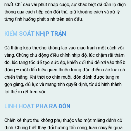
nhất. Chỉ sau vài phút nhập cuộc, sự khác biệt đã dần lộ diện
thông qua cách tiếp cận đối thủ, giữ khoảng cách và xử lý
từng tình huống phát sinh trên sàn đấu.
KIỂM SOÁT NHỊP TRẬN
Gà thắng kèo thường không lao vào giao tranh một cách vội
vàng. Chúng chủ động điều chỉnh nhịp độ, lúc chậm rãi thăm
dò, lúc tăng tốc để tạo sức ép, khiến đối thủ dễ rơi vào thế bị
động – một dấu hiệu quen thuộc trong đặc điểm các loại gà
chiến thắng. Khi thời cơ chín muồi, đòn đánh được tung ra
gọn gàng, đủ lực và mang tính quyết định, từ đó hình thành
lợi thế rõ rệt trên sới.
LINH HOẠT PHA RA ĐÒN
Chiến kê thực thụ không phụ thuộc vào một miếng đánh cố
định. Chúng biết thay đổi hướng tấn công, luân chuyển giữa