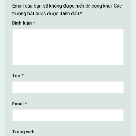
Email của bạn sẽ không được hiển thị công khai.
Các
trường bắt buộc được đánh dấu
*
Bình luận
*
Tên
*
Email
*
Trang web