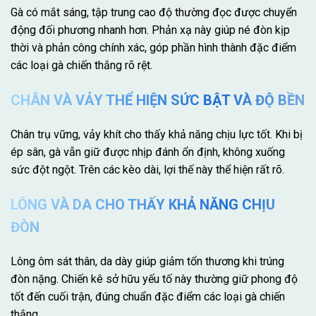
Gà có mắt sáng, tập trung cao độ thường đọc được chuyển
động đối phương nhanh hơn. Phản xạ này giúp né đòn kịp
thời và phản công chính xác, góp phần hình thành đặc điểm
các loại gà chiến thắng rõ rệt.
CHÂN VÀ VẢY THỂ HIỆN SỨC BẬT VÀ ĐỘ BỀN
Chân trụ vững, vảy khít cho thấy khả năng chịu lực tốt. Khi bị
ép sân, gà vẫn giữ được nhịp đánh ổn định, không xuống
sức đột ngột. Trên các kèo dài, lợi thế này thể hiện rất rõ.
LÔNG VÀ DA CHO THẤY KHẢ NĂNG CHỊU
ĐÒN
Lông ôm sát thân, da dày giúp giảm tổn thương khi trúng
đòn nặng. Chiến kê sở hữu yếu tố này thường giữ phong độ
tốt đến cuối trận, đúng chuẩn đặc điểm các loại gà chiến
thắng.