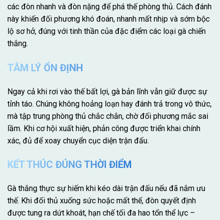
các đòn nhanh và đòn nặng để phá thế phòng thủ. Cách đánh
này khiến đối phương khó đoán, nhanh mất nhịp và sớm bộc
lộ sơ hở, đúng với tinh thần của đặc điểm các loại gà chiến
thắng.
TÂM LÝ ỔN ĐỊNH
Ngay cả khi rơi vào thế bất lợi, gà bản lĩnh vẫn giữ được sự
tỉnh táo. Chúng không hoảng loạn hay đánh trả trong vô thức,
mà tập trung phòng thủ chắc chắn, chờ đối phương mắc sai
lầm. Khi cơ hội xuất hiện, phản công được triển khai chính
xác, đủ để xoay chuyển cục diện trận đấu.
KẾT THÚC ĐÚNG THỜI ĐIỂM
Gà thắng thực sự hiếm khi kéo dài trận đấu nếu đã nắm ưu
thế. Khi đối thủ xuống sức hoặc mất thế, đòn quyết định
được tung ra dứt khoát, hạn chế tối đa hao tổn thể lực –