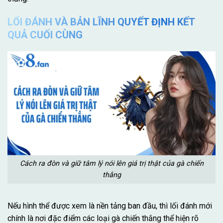
LỐI ĐÁNH VÀ BẢN LĨNH QUYẾT ĐỊNH KẾT
QUẢ CUỐI CÙNG
Cách ra đòn và giữ tâm lý nói lên giá trị thật của gà chiến
thắng
Nếu hình thể được xem là nền tảng ban đầu, thì lối đánh mới
chính là nơi đặc điểm các loại gà chiến thắng thể hiện rõ