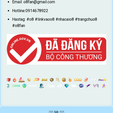
Email:
o8fan@gmail.com
Hotline:0914678922
Hastag: #o8 #linkvaoo8 #nhacaio8 #trangchuo8
#o8fan
🦸‍♂️ Mr 🦸‍♂️