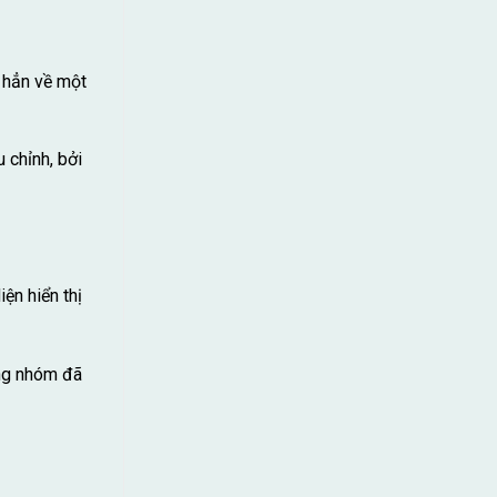
h hẳn về một
 chỉnh, bởi
ện hiển thị
ừng nhóm đã