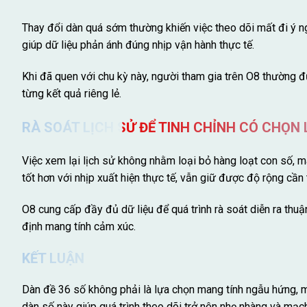
Thay đổi dàn quá sớm thường khiến việc theo dõi mất đi ý ng
giúp dữ liệu phản ánh đúng nhịp vận hành thực tế.
Khi đã quen với chu kỳ này, người tham gia trên O8 thường đư
từng kết quả riêng lẻ.
RÀ SOÁT LỊCH SỬ ĐỂ TINH CHỈNH CÓ CHỌN
Việc xem lại lịch sử không nhằm loại bỏ hàng loạt con số, m
tốt hơn với nhịp xuất hiện thực tế, vẫn giữ được độ rộng cần t
O8 cung cấp đầy đủ dữ liệu để quá trình rà soát diễn ra thuậ
định mang tính cảm xúc.
KẾT LUẬN
Dàn đề 36 số không phải là lựa chọn mang tính ngẫu hứng, m
dàn số này giúp quá trình theo dõi trở nên nhẹ nhàng và mạch