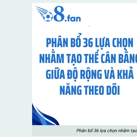
Phân bổ 36 lựa chọn nhằm tạo 