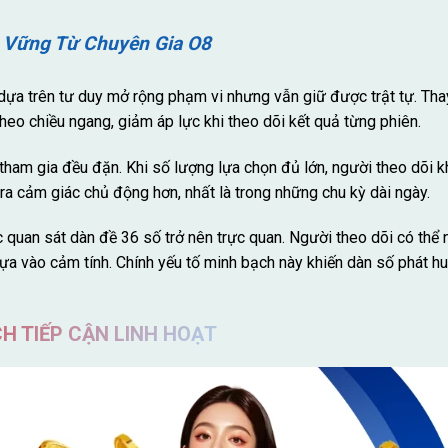
n Vững Từ Chuyên Gia O8
dựa trên tư duy mở rộng phạm vi nhưng vẫn giữ được trật tự. Thay
theo chiều ngang, giảm áp lực khi theo dõi kết quả từng phiên.
ham gia đều đặn. Khi số lượng lựa chọn đủ lớn, người theo dõi k
 ra cảm giác chủ động hơn, nhất là trong những chu kỳ dài ngày.
iệc quan sát dàn đề 36 số trở nên trực quan. Người theo dõi có thể n
dựa vào cảm tính. Chính yếu tố minh bạch này khiến dàn số phát h
H TIẾP CẬN LINH HOẠT