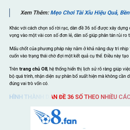
Xem Thêm:
Mẹo Chơi Tài Xỉu Hiệu Quả, Bề
Khác với cách chọn số rời rạc, dàn đề 36 số được xây dựng 
vọng vào một vài con số đơn lẻ, dàn số giúp phân tán rủi ro 
Mấu chốt của phương pháp này nằm ở khả năng duy trì nhịp t
cuốn vào trạng thái chờ đợi một kết quả cụ thể. Điều này tạo
Trên
trang chủ O8
, hệ thống hiển thị lịch sử rõ ràng giúp v
bộ quá trình, nhận diện sự phân bổ xuất hiện mà không cần 
đúng vai trò vốn có.
HÌNH THÀNH DÀN ĐỀ 36 SỐ THEO NHIỀU CÁC