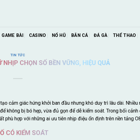
GAME BÀI
CASINO
NỔ HŨ
BẮN CÁ
ĐÁ GÀ
THỂ THAO
TIN TỨC
Ữ NHỊP CHỌN SỐ BỀN VỮNG, HIỆU QUẢ
tạo cảm giác hứng khởi ban đầu nhưng khó duy trì lâu dài. Nhiều
 để không bị bó hẹp, vừa đủ gọn để dễ kiểm soát. Trong bối cảnh
ất phù hợp với những ai ưu tiên nhịp điệu ổn định trên nền tảng O
SỐ CÓ KIỂM SOÁT