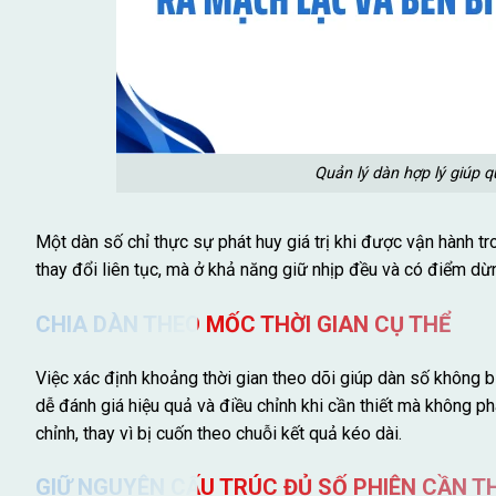
Quản lý dàn hợp lý giúp q
Một dàn số chỉ thực sự phát huy giá trị khi được vận hành tr
thay đổi liên tục, mà ở khả năng giữ nhịp đều và có điểm dừ
CHIA DÀN THEO MỐC THỜI GIAN CỤ THỂ
Việc xác định khoảng thời gian theo dõi giúp dàn số không b
dễ đánh giá hiệu quả và điều chỉnh khi cần thiết mà không p
chỉnh, thay vì bị cuốn theo chuỗi kết quả kéo dài.
GIỮ NGUYÊN CẤU TRÚC ĐỦ SỐ PHIÊN CẦN T