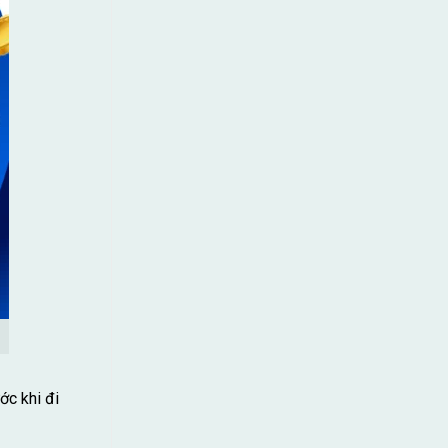
ớc khi đi