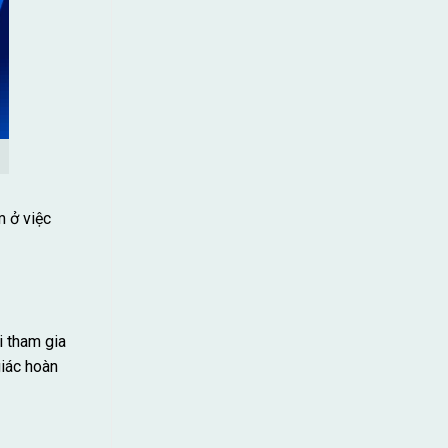
m ở việc
i tham gia
giác hoàn