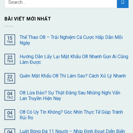
BÀI VIẾT MỚI NHẤT
Thể Thao O8 – Trải Nghiệm Cá Cược Hấp Dẫn Mỗi
15
Th5
Ngày
Hướng Dẫn Lấy Lại Mật Khẩu O8 Nhanh Gọn Ai Cũng
22
Th4
Làm Được
Quên Mật Khẩu O8 Thì Làm Sao? Cách Xử Lý Nhanh
22
Th4
O8 Lừa Đảo? Sự Thật Đằng Sau Những Nghi Vấn
04
Th2
Lan Truyền Hiện Nay
O8 Có Uy Tín Không? Góc Nhìn Thực Tế Giúp Tránh
04
Th2
Rủi Ro
Luật Bóng Đá 11 Người – Nhip Định Đoạt Diễn Biến
04