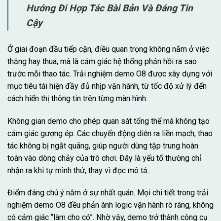
Hướng Đi Hợp Tác Bài Bản Và Đáng Tin
Cậy
Ở giai đoạn đầu tiếp cận, điều quan trọng không nằm ở việc
thắng hay thua, mà là cảm giác hệ thống phản hồi ra sao
trước mỗi thao tác. Trải nghiệm demo O8 được xây dựng với
mục tiêu tái hiện đầy đủ nhịp vận hành, từ tốc độ xử lý đến
cách hiển thị thông tin trên từng màn hình.
Không gian demo cho phép quan sát tổng thể mà không tạo
cảm giác gượng ép. Các chuyển động diễn ra liền mạch, thao
tác không bị ngắt quãng, giúp người dùng tập trung hoàn
toàn vào dòng chảy của trò chơi. Đây là yếu tố thường chỉ
nhận ra khi tự mình thử, thay vì đọc mô tả.
Điểm đáng chú ý nằm ở sự nhất quán. Mọi chi tiết trong trải
nghiệm demo O8 đều phản ánh logic vận hành rõ ràng, không
có cảm giác “làm cho có”. Nhờ vậy, demo trở thành công cụ