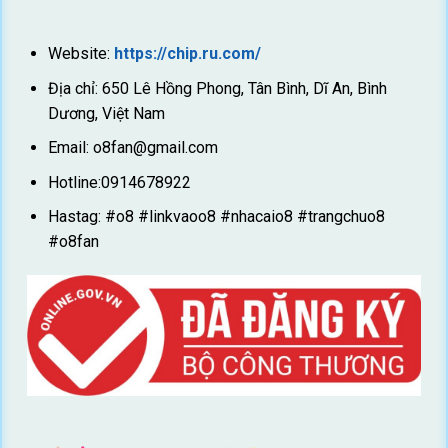
Website:
https://chip.ru.com/
Địa chỉ: 650 Lê Hồng Phong, Tân Bình, Dĩ An, Bình
Dương, Việt Nam
Email:
o8fan@gmail.com
Hotline:0914678922
Hastag: #o8 #linkvaoo8 #nhacaio8 #trangchuo8
#o8fan