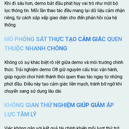
Khi đi sâu hơn, demo bắt đầu phát huy vai trò như một bộ
lọc thông tin. Mỗi lần thao tác đều mang lại dữ liệu cảm nhận
riêng, từ cách sắp xếp giao diện cho đến phản hồi của hệ
thống.
MÔ PHỎNG SÁT THỰC TẠO CẢM GIÁC QUEN
THUỘC NHANH CHÓNG
Không có sự khác biệt rõ rệt giữa demo và môi trường chính
thức. Trải nghiệm demo O8 giữ nguyên cấu trúc vận hành,
giúp người chơi hình thành thói quen thao tác ngay từ những
phút đầu. Điều này tạo cảm giác liền mạch, tránh bỡ ngỡ khi
chuyển sang sử dụng lâu dài.
KHÔNG GIAN THỬ NGHIỆM GIÚP GIẢM ÁP
LỰC TÂM LÝ
Việc không gắn với kết quả tài chính khiến mỗi lượt thử trở