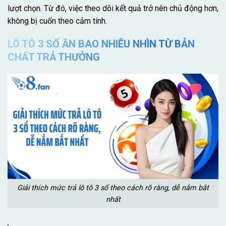
lượt chọn. Từ đó, việc theo dõi kết quả trở nên chủ động hơn,
không bị cuốn theo cảm tính.
LÔ TÔ 3 SỐ ĂN BAO NHIÊU NHÌN TỪ BẢN
CHẤT TRẢ THƯỞNG
Giải thích mức trả lô tô 3 số theo cách rõ ràng, dễ nắm bắt
nhất