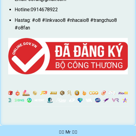
Hotline:0914678922
Hastag: #o8 #linkvaoo8 #nhacaio8 #trangchuo8
#o8fan
🦸‍♂️ Mr 🦸‍♂️