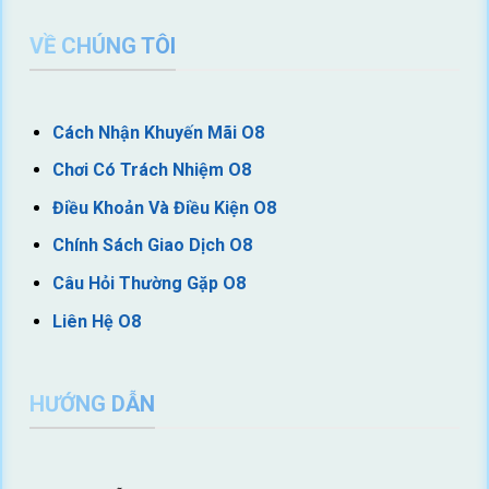
VỀ CHÚNG TÔI
Cách Nhận Khuyến Mãi O8
Chơi Có Trách Nhiệm O8
Điều Khoản Và Điều Kiện O8
Chính Sách Giao Dịch O8
Câu Hỏi Thường Gặp O8
Liên Hệ O8
HƯỚNG DẪN