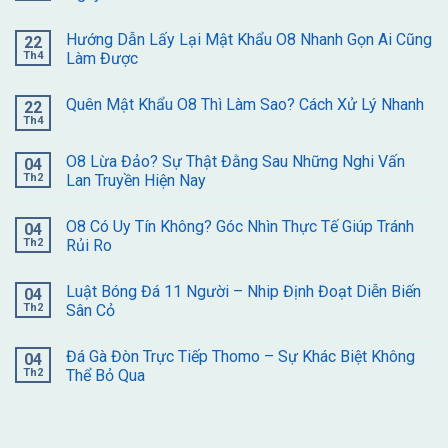
Hướng Dẫn Lấy Lại Mật Khẩu O8 Nhanh Gọn Ai Cũng
22
Th4
Làm Được
Quên Mật Khẩu O8 Thì Làm Sao? Cách Xử Lý Nhanh
22
Th4
O8 Lừa Đảo? Sự Thật Đằng Sau Những Nghi Vấn
04
Th2
Lan Truyền Hiện Nay
O8 Có Uy Tín Không? Góc Nhìn Thực Tế Giúp Tránh
04
Th2
Rủi Ro
Luật Bóng Đá 11 Người – Nhip Định Đoạt Diễn Biến
04
Th2
Sân Cỏ
Đá Gà Đòn Trực Tiếp Thomo – Sự Khác Biệt Không
04
Th2
Thể Bỏ Qua