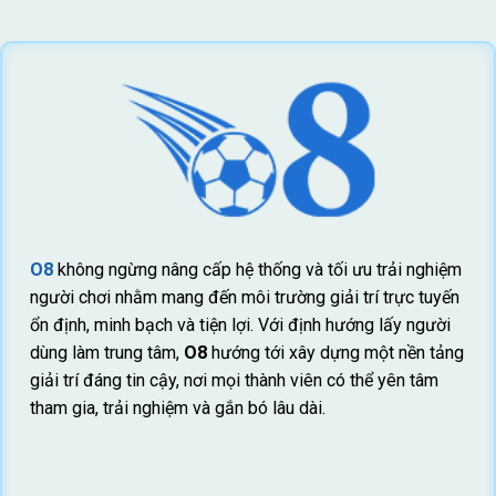
O8
không ngừng nâng cấp hệ thống và tối ưu trải nghiệm
người chơi nhằm mang đến môi trường giải trí trực tuyến
ổn định, minh bạch và tiện lợi. Với định hướng lấy người
dùng làm trung tâm,
O8
hướng tới xây dựng một nền tảng
giải trí đáng tin cậy, nơi mọi thành viên có thể yên tâm
tham gia, trải nghiệm và gắn bó lâu dài.