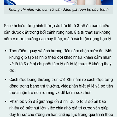
Không chỉ nhìn vào con số, cần đánh giá toàn bộ bức tranh
Sau khi hiểu từng hình thức, câu hỏi lô tô 3 số ăn bao nhiêu
cần được đặt trong bối cảnh rộng hơn. Giá trị thật sự không
nằm ở mức thưởng cao hay thấp, mà ở cách tận dụng hợp lý.
Thời điểm quay và ảnh hưởng đến cảm nhận mức ăn: Mỗi
khung giờ tạo ra nhịp theo dõi khác nhau, khiến cảm nhận
về lô tô 3 dễ bị chi phối tâm lý dù tỷ lệ thực tế không thay
đổi.
Cách đọc bảng thưởng trên O8: Khi nắm rõ cách đọc từng
dòng trong bảng trả thưởng, việc phân biệt tỷ lệ và số tiền
thực nhận trở nên rõ ràng và dễ kiểm soát hơn.
Phân bổ vốn để giữ nhịp ổn định: Dù lô tô 3 số ăn bao
nhiêu có sức hút lớn, việc chia nhỏ giá trị cược vẫn giúp
duy trì sự chủ động và hạn chế áp lực trong quá trình theo