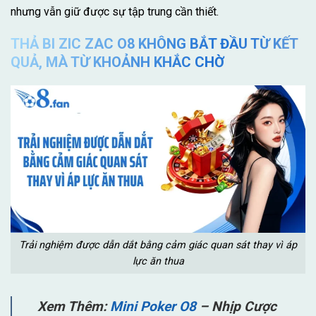
nhưng vẫn giữ được sự tập trung cần thiết.
THẢ BI ZIC ZAC O8 KHÔNG BẮT ĐẦU TỪ KẾT
QUẢ, MÀ TỪ KHOẢNH KHẮC CHỜ
Trải nghiệm được dẫn dắt bằng cảm giác quan sát thay vì áp
lực ăn thua
Xem Thêm:
Mini Poker O8
– Nhịp Cược