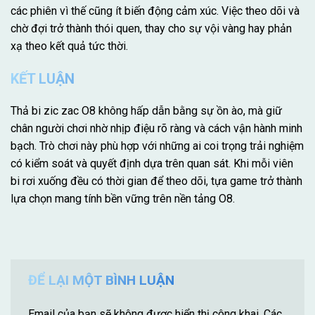
các phiên vì thế cũng ít biến động cảm xúc. Việc theo dõi và
chờ đợi trở thành thói quen, thay cho sự vội vàng hay phản
xạ theo kết quả tức thời.
KẾT LUẬN
Thả bi zic zac O8 không hấp dẫn bằng sự ồn ào, mà giữ
chân người chơi nhờ nhịp điệu rõ ràng và cách vận hành minh
bạch. Trò chơi này phù hợp với những ai coi trọng trải nghiệm
có kiểm soát và quyết định dựa trên quan sát. Khi mỗi viên
bi rơi xuống đều có thời gian để theo dõi, tựa game trở thành
lựa chọn mang tính bền vững trên nền tảng O8.
ĐỂ LẠI MỘT BÌNH LUẬN
Email của bạn sẽ không được hiển thị công khai.
Các