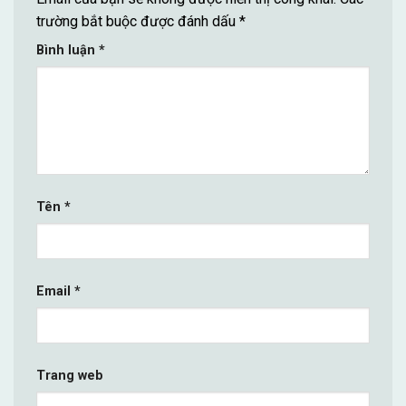
trường bắt buộc được đánh dấu
*
Bình luận
*
Tên
*
Email
*
Trang web