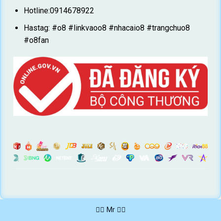
Hotline:0914678922
Hastag: #o8 #linkvaoo8 #nhacaio8 #trangchuo8
#o8fan
🦸‍♂️ Mr 🦸‍♂️