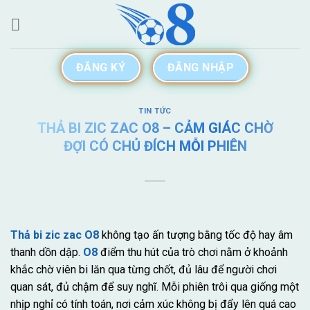
Skip
to
content
ĐĂNG KÝ
ĐĂNG NHẬP
TIN TỨC
THẢ BI ZIC ZAC O8 – CẢM GIÁC CHỜ
ĐỢI CÓ CHỦ ĐÍCH MỖI PHIÊN
Thả bi zic zac O8
không tạo ấn tượng bằng tốc độ hay âm
thanh dồn dập.
O8
điểm thu hút của trò chơi nằm ở khoảnh
khắc chờ viên bi lăn qua từng chốt, đủ lâu để người chơi
quan sát, đủ chậm để suy nghĩ. Mỗi phiên trôi qua giống một
nhịp nghỉ có tính toán, nơi cảm xúc không bị đẩy lên quá cao