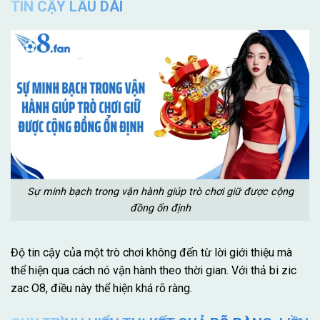
TIN CẬY LÂU DÀI
Sự minh bạch trong vận hành giúp trò chơi giữ được cộng
đồng ổn định
Độ tin cậy của một trò chơi không đến từ lời giới thiệu mà
thể hiện qua cách nó vận hành theo thời gian. Với thả bi zic
zac O8, điều này thể hiện khá rõ ràng.