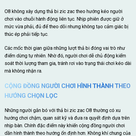
O8 không xây dựng thả bi zic zac theo hướng kéo người
chơi vào chuỗi hành động liên tục. Nhịp phiên được giữ ở
mức vừa phải, đủ để theo dõi nhưng không tạo cảm giác bị
thúc ép phải tiếp tục.
Các mốc thời gian giữa những lượt thả bi đóng vai trò như
điểm dừng tự nhiên. Nhờ đó, người chơi dễ chủ động kiểm
soát thời lượng tham gia, tránh rơi vào trạng thái chơi kéo dài
mà không nhận ra.
CỘNG ĐỒNG NGƯỜI CHƠI HÌNH THÀNH THEO
HƯỚNG CHỌN LỌC
Những người gắn bó với thả bi zic zac O8 thường có xu
hướng chơi chậm, quan sát kỹ và đưa ra quyết định dựa trên
nhịp bàn. Chính đặc điểm này khiến cộng đồng người chơi
dần hình thành theo hướng ổn định hơn. Không khí chung của