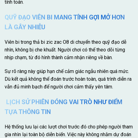
tính toán.
QUỸ ĐẠO VIÊN BI MANG TÍNH GỢI MỞ HƠN
LÀ GÂY NHIỄU
Viên bi trong thả bi zic zac O8 di chuyển theo quỹ đạo dễ
nhìn, không bị che khuất. Người chơi có thể theo dõi từng
nhịp chạm, từ đó hình thành cảm nhận riêng về bàn.
Sự rõ ràng này giúp hạn chế cảm giác ngẫu nhiên quá mức.
Dù kết quả không thể đoán trước hoàn toàn, quá trình diễn ra
vẫn đủ minh bạch để người chơi cảm thấy yên tâm.
LỊCH SỬ PHIÊN ĐÓNG VAI TRÒ NHƯ ĐIỂM
TỰA THÔNG TIN
Hệ thống lưu lại các lượt chơi trước đó cho phép người tham
gia nhìn lại toàn bộ diễn biến. Việc này không nhằm dự đoán