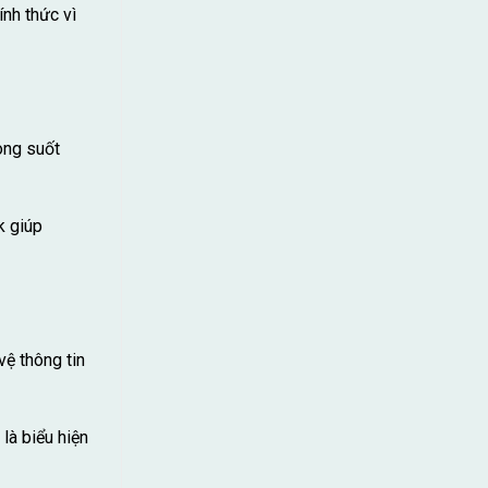
ính thức vì
ong suốt
k giúp
vệ thông tin
là biểu hiện