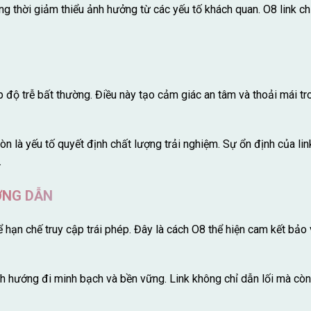
ng thời giảm thiểu ảnh hưởng từ các yếu tố khách quan. O8 link ch
p độ trễ bất thường. Điều này tạo cảm giác an tâm và thoải mái tr
n là yếu tố quyết định chất lượng trải nghiệm. Sự ổn định của lin
.
ỜNG DẪN
 hạn chế truy cập trái phép. Đây là cách O8 thể hiện cam kết bảo 
nh hướng đi minh bạch và bền vững. Link không chỉ dẫn lối mà còn 