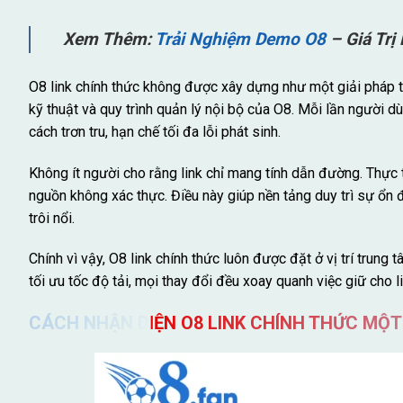
Xem Thêm:
Trải Nghiệm Demo O8
– Giá Trị
O8 link chính thức không được xây dựng như một giải pháp tạ
kỹ thuật và quy trình quản lý nội bộ của O8. Mỗi lần người d
cách trơn tru, hạn chế tối đa lỗi phát sinh.
Không ít người cho rằng link chỉ mang tính dẫn đường. Thực tế
nguồn không xác thực. Điều này giúp nền tảng duy trì sự ổn 
trôi nổi.
Chính vì vậy, O8 link chính thức luôn được đặt ở vị trí trung
tối ưu tốc độ tải, mọi thay đổi đều xoay quanh việc giữ cho 
CÁCH NHẬN DIỆN O8 LINK CHÍNH THỨC MỘ