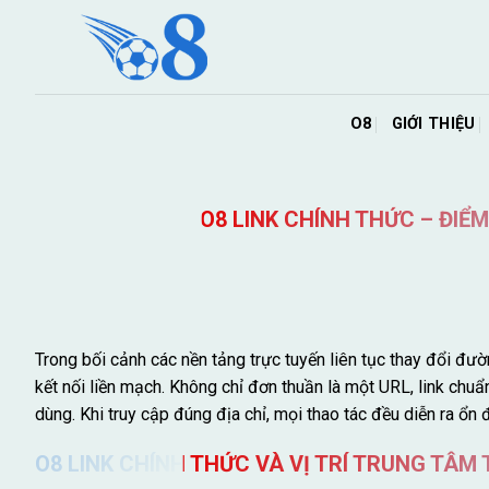
Skip
to
content
O8
GIỚI THIỆU
O8 LINK CHÍNH THỨC – ĐI
Trong bối cảnh các nền tảng trực tuyến liên tục thay đổi đư
kết nối liền mạch. Không chỉ đơn thuần là một URL, link ch
dùng. Khi truy cập đúng địa chỉ, mọi thao tác đều diễn ra ổn
O8 LINK CHÍNH THỨC VÀ VỊ TRÍ TRUNG TÂ