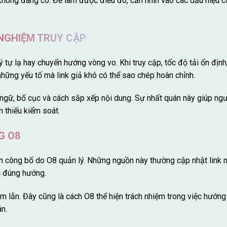
không đáng có. Để làm được điều đó, cần nhìn vào các dấu hiệu cốt
 NGHIỆM TRUY CẬP
 tự lạ hay chuyển hướng vòng vo. Khi truy cập, tốc độ tải ổn định
hững yếu tố mà link giả khó có thể sao chép hoàn chỉnh.
n ngữ, bố cục và cách sắp xếp nội dung. Sự nhất quán này giúp ng
n thiếu kiểm soát.
G O8
nh công bố do O8 quản lý. Những nguồn này thường cập nhật link
đi đúng hướng.
m lẫn. Đây cũng là cách O8 thể hiện trách nhiệm trong việc hướn
n.