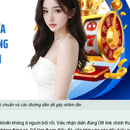
ink chuẩn và các đường dẫn dễ gây nhầm lẫn
khiến không ít người bối rối. Việc nhận diện đúng O8 link chính t