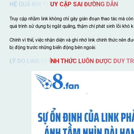
HỆ QUẢ KHI TRUY CẬP SAI ĐƯỜNG DẪN
Truy cập nhầm link không chỉ gây gián đoạn thao tác mà còn 
quá trình sử dụng bị ngắt quãng, thậm chí phát sinh lỗi khó k
Chính vì thế, việc nhận diện và ghi nhớ link chính thức nên 
bị động trước những biến động bên ngoài.
LÝ DO LINK CHÍNH THỨC LUÔN ĐƯỢC DUY TRÌ