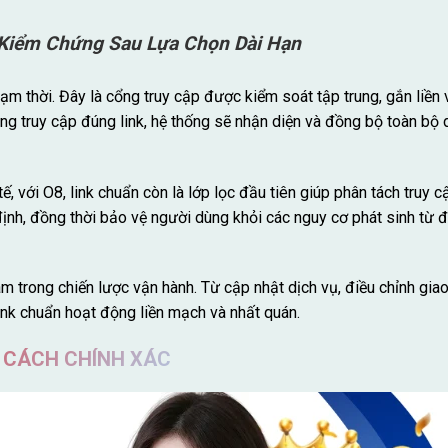
 Kiểm Chứng Sau Lựa Chọn Dài Hạn
m thời. Đây là cổng truy cập được kiểm soát tập trung, gắn liền 
ùng truy cập đúng link, hệ thống sẽ nhận diện và đồng bộ toàn bộ 
, với O8, link chuẩn còn là lớp lọc đầu tiên giúp phân tách truy c
định, đồng thời bảo vệ người dùng khỏi các nguy cơ phát sinh từ
 tâm trong chiến lược vận hành. Từ cập nhật dịch vụ, điều chỉnh gia
link chuẩn hoạt động liền mạch và nhất quán.
T CÁCH CHÍNH XÁC